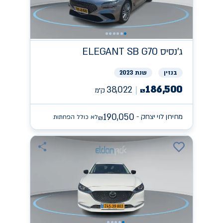
ג'נסיס
ELEGANT SB G70
בנזין
שנת 2023
186,500
38,022
ק״מ
₪
190,050
מחירון לוי יצחק -
לא כולל הפחתות
₪