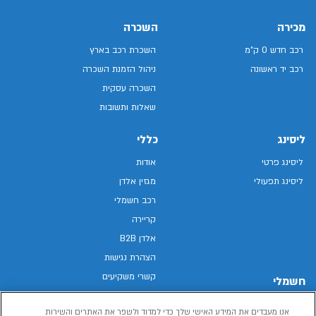
מכירה
השכרה
רכב חדש 0 ק"מ
השכרת רכב בארץ
רכב יד ראשונה
ניהול הזמנת השכרה
השכרה עסקית
שאלות ותשובות
ליסינג
כללי
ליסינג פרטי
אודות
ליסינג תפעולי
מגזין אלדן
רכב חשמלי
קריירה
אלדן B2B
הצהרת נגישות
קשרי משקיעים
חשמלי
מפת האתר
רכבים חשמליים באלדן
אנו מעבדים את המידע האישי שלך כדי למדוד ולשפר את האתרים והשירות
מדיניות פרטיות