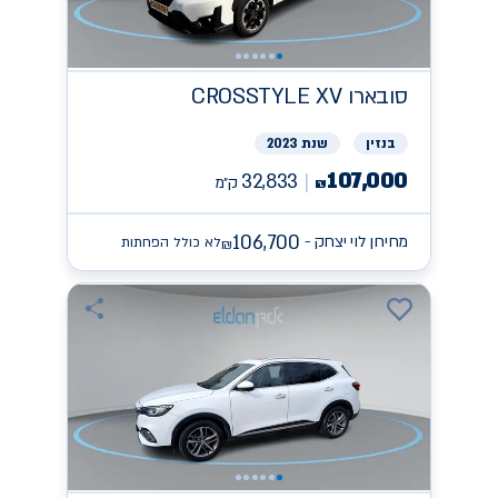
סובארו
CROSSTYLE XV
בנזין
שנת 2023
107,000
32,833
ק״מ
₪
106,700
מחירון לוי יצחק -
לא כולל הפחתות
₪