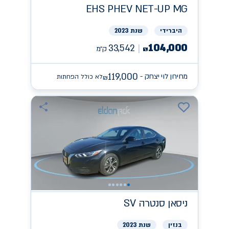
EHS PHEV NET-UP
MG
היברידי
שנת 2023
104,000
33,542
ק״מ
₪
119,000
מחירון לוי יצחק -
לא כולל הפחתות
₪
ניסאן
SV סנטרה
בנזין
שנת 2023