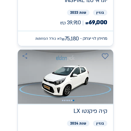
יונדאי
INSPIRE I10
בנזין
שנת 2023
69,000
39,910
ק״מ
₪
75,180
מחירון לוי יצחק -
לא כולל הפחתות
₪
קיה
פיקנטו LX
בנזין
שנת 2024