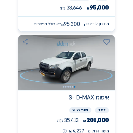
95,000
33,646
ק״מ
₪
95,300
מחירון לוי יצחק -
לא כולל הפחתות
₪
איסוזו
S+ D-MAX
דיזל
שנת 2022
201,000
35,413
ק״מ
₪
4,227
מימון החל מ -
₪