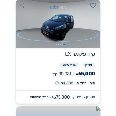
קיה
פיקנטו LX
בנזין
שנת 2022
65,000
30,031
ק״מ
₪
1,338
מימון החל מ -
₪
73,000
מחירון לוי יצחק -
לא כולל הפחתות
₪