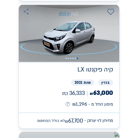
קיה
פיקנטו LX
בנזין
שנת 2021
63,000
36,333
ק״מ
₪
1,296
מימון החל מ -
₪
67,700
מחירון לוי יצחק -
לא כולל הפחתות
₪