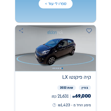
ספרו לי עוד >
קיה
פיקנטו LX
בנזין
שנת 2022
69,000
21,631
ק״מ
₪
1,423
מימון החל מ -
₪