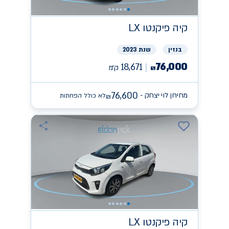
קיה
פיקנטו LX
בנזין
שנת 2023
76,000
18,671
ק״מ
₪
76,600
מחירון לוי יצחק -
לא כולל הפחתות
₪
קיה
פיקנטו LX