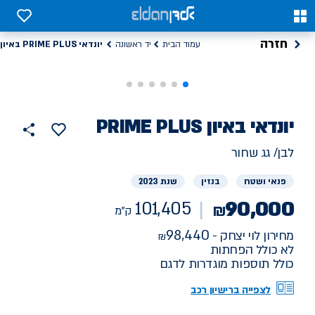
0
0
חזרה
יונדאי PRIME PLUS באיון
עמוד הבית
יד ראשונה
רכב
יונדאי
PRIME PLUS באיון
101405
הוסף
כפתור
למועדפים
יד
ק"מ
שתף
לבן/ גג שחור
ראשונה
פנאי ושטח
בנזין
שנת 2023
90,000
101,405
₪
ק"מ
98,440
מחירון לוי יצחק -
לא כולל הפחתות
כולל תוספות מוגדרות לדגם
לצפייה ברישיון רכב