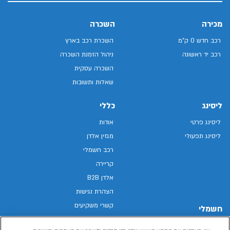
מכירה
השכרה
רכב חדש 0 ק"מ
השכרת רכב בארץ
רכב יד ראשונה
ניהול הזמנת השכרה
השכרה עסקית
שאלות ותשובות
ליסינג
כללי
ליסינג פרטי
אודות
ליסינג תפעולי
מגזין אלדן
רכב חשמלי
קריירה
אלדן B2B
הצהרת נגישות
קשרי משקיעים
חשמלי
מפת האתר
רכבים חשמליים באלדן