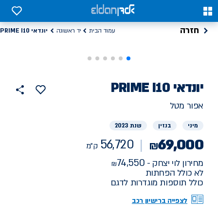
0
0
חזרה
יונדאי PRIME I10
עמוד הבית
יד ראשונה
רכב
יונדאי
PRIME I10
56720
הוסף
כפתור
למועדפים
יד
ק"מ
שתף
אפור מטל
ראשונה
מיני
בנזין
שנת 2023
69,000
56,720
₪
ק"מ
74,550
מחירון לוי יצחק -
לא כולל הפחתות
כולל תוספות מוגדרות לדגם
לצפייה ברישיון רכב