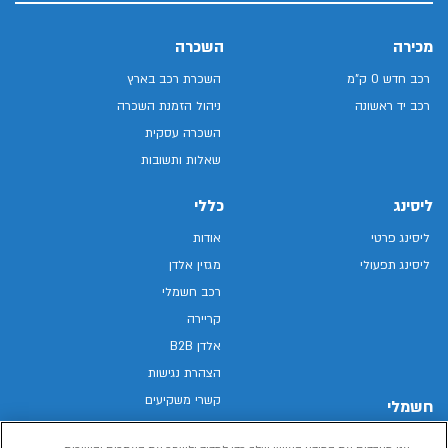
מכירה
השכרה
רכב חדש 0 ק"מ
השכרת רכב בארץ
רכב יד ראשונה
ניהול הזמנת השכרה
השכרה עסקית
שאלות ותשובות
ליסינג
כללי
ליסינג פרטי
אודות
ליסינג תפעולי
מגזין אלדן
רכב חשמלי
קריירה
אלדן B2B
הצהרת נגישות
קשרי משקיעים
חשמלי
מפת האתר
רכבים חשמליים באלדן