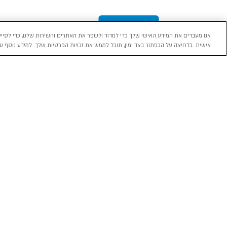
אנו מעבדים את המידע האישי שלך כדי למדוד ולשפר את האתרים והשירות שלנו, כדי לסייע
אישית. בלחיצה על הכפתור בצד ימין, תוכל לממש את זכויות הפרטיות שלך. למידע נוסף עי
מכירה
השכרה
ליסינג
רכב חדש 0 ק"מ
השכרת רכב בארץ
ליסינג פרטי
רכב יד ראשונה
ניהול הזמנת השכרה
ליסינג תפעול
השכרה עסקית
שאלות ותשובות