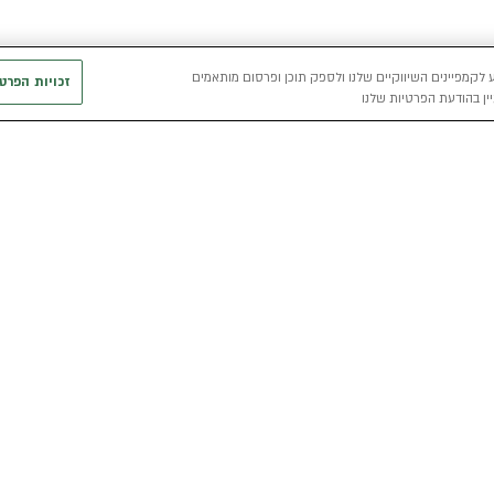
 לקמפיינים השיווקיים שלנו ולספק תוכן ופרסום מותאמים
זכויות הפרט
ין בהודעת הפרטיות שלנו
חשמלי
כללי
רכבים חשמליים באלדן
אודות
מפת האתר
י
רכב חשמלי
מגזין אלדן
מדיניות פרטיו
הכל על רכב חשמלי
קריירה
תנאי שימוש
מחשבון רכב חשמלי
אלדן B2B
דו"ח פומבי שכ
הצהרת נגישות
קוד אתי
קשרי משקיעים
תנאי השכרת ר