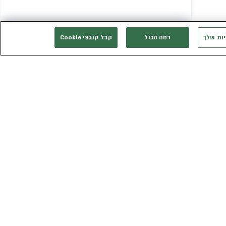
יות שלך
דחה הכול
קבל קובצי Cookie
המשך רכישה
אני רוצה להתייעץ
אנחנו זמינים בשבילך
3003*
eldan_service@eldan.co.il
ת
דברו איתנו בוואטסאפ
ר שווה
טופס יצירת קשר
כב