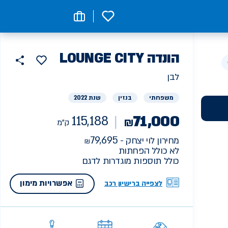
0
רכב
הונדה
LOUNGE CITY
115188
הוסף
כפתור
למועדפים
יד
ק"מ
שתף
לבן
ראשונה
משפחתי
בנזין
שנת 2022
71,000
115,188
₪
ק"מ
79,695
מחירון לוי יצחק -
לא כולל הפחתות
כולל תוספות מוגדרות לדגם
אפשרויות מימון
לצפייה ברישיון רכב