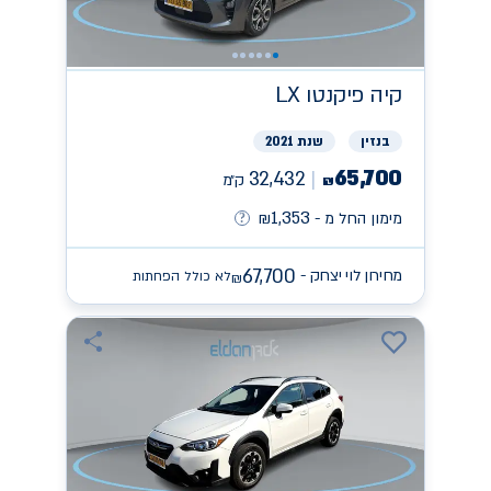
קיה
פיקנטו LX
בנזין
שנת 2021
65,700
32,432
ק״מ
₪
1,353
מימון החל מ -
₪
67,700
מחירון לוי יצחק -
לא כולל הפחתות
₪