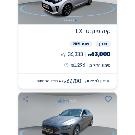
קיה
פיקנטו LX
בנזין
שנת 2021
63,000
36,333
ק״מ
₪
1,296
מימון החל מ -
₪
67,700
מחירון לוי יצחק -
לא כולל הפחתות
₪