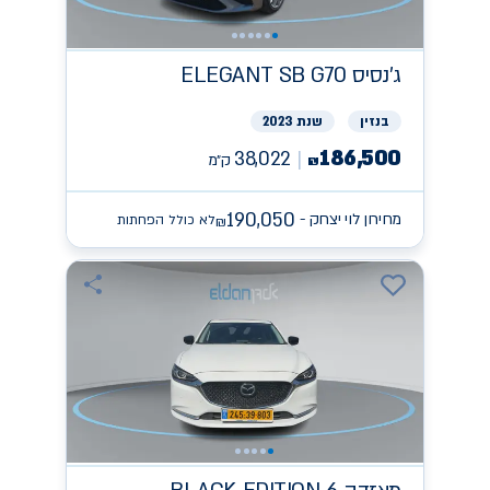
ג'נסיס
ELEGANT SB G70
בנזין
שנת 2023
186,500
38,022
ק״מ
₪
190,050
מחירון לוי יצחק -
לא כולל הפחתות
₪