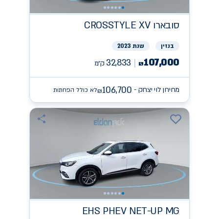
סובארו
CROSSTYLE XV
בנזין
שנת 2023
107,000
32,833
ק״מ
₪
106,700
מחירון לוי יצחק -
לא כולל הפחתות
₪
EHS PHEV NET-UP
MG