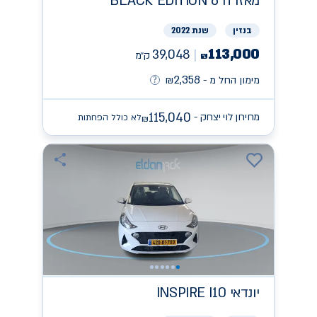
מאזדה
BLACK EDITION 6
בנזין
שנת 2022
113,000
39,048
ק״מ
₪
2,358
מימון החל מ -
₪
115,040
מחירון לוי יצחק -
לא כולל הפחתות
₪
יונדאי
INSPIRE I10