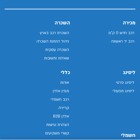
מכירה
השכרה
רכב חדש 0 ק"מ
השכרת רכב בארץ
רכב יד ראשונה
ניהול הזמנת השכרה
השכרה עסקית
שאלות ותשובות
ליסינג
כללי
ליסינג פרטי
אודות
ליסינג תפעולי
מגזין אלדן
רכב חשמלי
קריירה
אלדן B2B
הצהרת נגישות
קשרי משקיעים
חשמלי