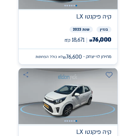
קיה
פיקנטו LX
בנזין
שנת 2023
76,000
18,671
ק״מ
₪
76,600
מחירון לוי יצחק -
לא כולל הפחתות
₪
קיה
פיקנטו LX