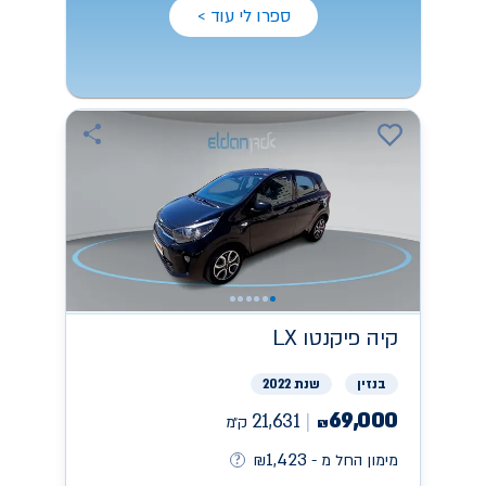
ספרו לי עוד >
קיה
פיקנטו LX
בנזין
שנת 2022
69,000
21,631
ק״מ
₪
1,423
מימון החל מ -
₪