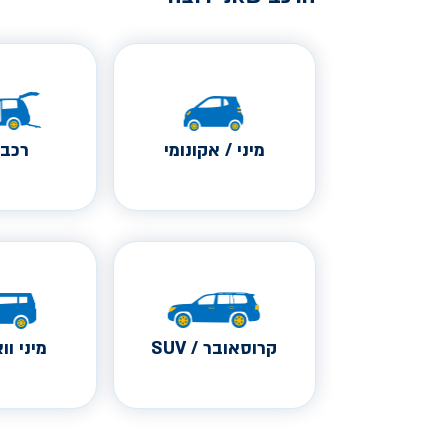
מיני / אקונומי
רכב 
קרוסאובר / SUV
מיני ווא