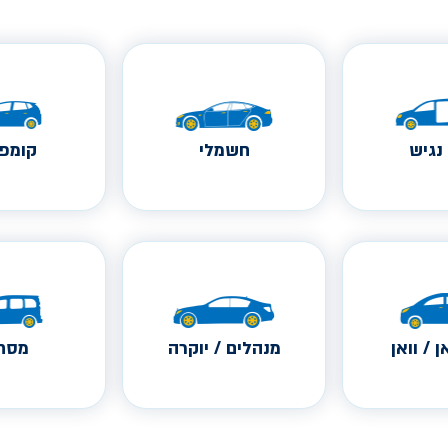
נגיש
חשמלי
קומפק
ן / וואן
מנהלים / יוקרה
מסחר