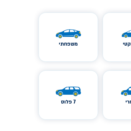
טי
משפחתי
י
7 פלוס