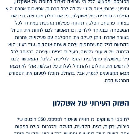
מפורסם ומקצועי לכל מי שרוצה לצלול בחופה של אשקלון,
ומציע שירותי ציוד וליווי צלילה לכל הרמות. אפשרות אחרת היא
הפלגה מהמרינה של אשקלון, בין אם כחלק מקבוצה ובין אם
בצורה פרטית. הפלגה תהווה פעילות מרגשת במיוחד לכל
המשפחה ובמיוחד לילדים, וכן תאפשר לכם לחוות את הטיול
בצורה אחרת. ניתן לשלב את ההפלגה עם פעילויות אחרות,
בהתאם לגיל המשתתפים ולמה שאתם אוהבים. עוד רעיון הוא
הזמנה של שיעורי גלישה, פעילות כיפית ועצימה במיוחד לכל
גיל. באשקלון פועל בית הספר לגלישה "גלים", המאפשר לכם
להגשים את החלום ולהתחיל לעלות על הגלשן. אולי לא תצאו
מכאן מקצוענים לגמרי, אבל בהחלט תוכלו לטעום את הספורט
המרגש הזה.
השוק העירוני של אשקלון
לחובבי השווקים, זו חוויה שאסור לפספס. 350 דוכנים של
פירות, ירקות, דגים, הלבשה, הנעלה ומזכרות, כולם במקום
אחד. השוק פעיל בימי שני וחמישי בכל שבוע, ומהווה מוקד