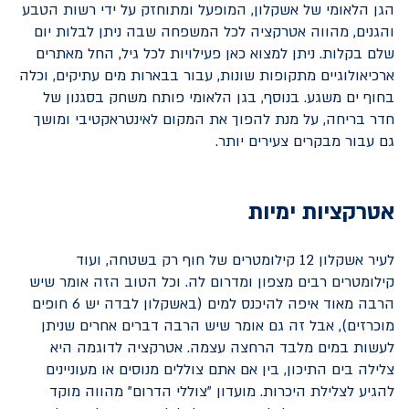
הגן הלאומי של אשקלון, המופעל ומתוחזק על ידי רשות הטבע
והגנים, מהווה אטרקציה לכל המשפחה שבה ניתן לבלות יום
שלם בקלות. ניתן למצוא כאן פעילויות לכל גיל, החל מאתרים
ארכיאולוגיים מתקופות שונות, עבור בבארות מים עתיקים, וכלה
בחוף ים משגע. בנוסף, בגן הלאומי פותח משחק בסגנון של
חדר בריחה, על מנת להפוך את המקום לאינטראקטיבי ומושך
גם עבור מבקרים צעירים יותר.
אטרקציות ימיות
לעיר אשקלון 12 קילומטרים של חוף רק בשטחה, ועוד
קילומטרים רבים מצפון ומדרום לה. וכל הטוב הזה אומר שיש
הרבה מאוד איפה להיכנס למים (באשקלון לבדה יש 6 חופים
מוכרזים), אבל זה גם אומר שיש הרבה דברים אחרים שניתן
לעשות במים מלבד הרחצה עצמה. אטרקציה לדוגמה היא
צלילה בים התיכון, בין אם אתם צוללים מנוסים או מעוניינים
להגיע לצלילת היכרות. מועדון "צוללי הדרום" מהווה מוקד