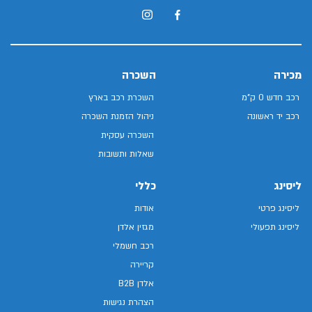
מכירה
השכרה
רכב חדש 0 ק"מ
השכרת רכב בארץ
רכב יד ראשונה
ניהול הזמנת השכרה
השכרה עסקית
שאלות ותשובות
ליסינג
כללי
ליסינג פרטי
אודות
ליסינג תפעולי
מגזין אלדן
רכב חשמלי
קריירה
אלדן B2B
הצהרת נגישות