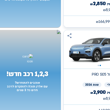
2,850
:
₪
8,
₪
166,99
₪
1,2,3 רכב חדש!
פאל
אוהבים להתחדש?
י
שנת 2026
עם אלדן תוכלו להתקדם לרכב
חדש כל 3 שנים
2,900
:
₪
8,
₪