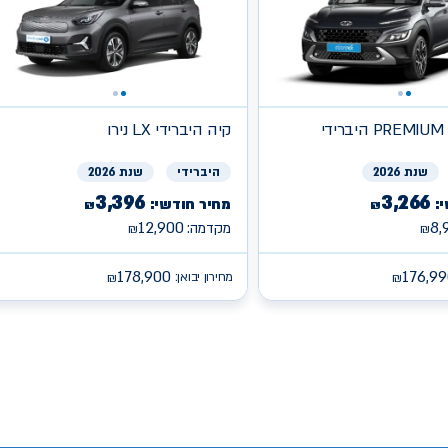
די
קיה
היברידי LX נירו
שנת 2026
היברידי
שנת 2026
3,396
3,266
:
מחיר חודשי:
₪
₪
12,900
8,
מקדמה:
₪
₪
178,900
176,99
מחירון יבואן:
₪
₪
/s
/search/leasing/88/1088/2/2026/צ'אנגן-דיפאל-