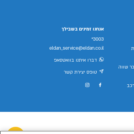
/search/leasing/70/945/3/2026/צ'רי-טיגו-8-
אנחנו זמינים בשבילך
3003*
eldan_service@eldan.co.il
ת
דברו איתנו בוואטסאפ
ר שווה
טופס יצירת קשר
כב