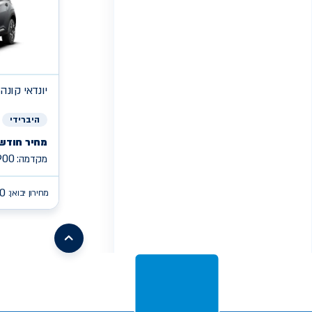
יונדאי
קונה PREMIUM היברי
היברידי
מחיר חודשי
900
מקדמה:
0
מחירון יבואן:
/search/leasing/31/662/299/2026/קיה-פיקנטו
earch/leasing/57/1046/16/2026/mg-
mg3
/search/leasing/93/1085/2/2026/aion-
/search/leasing/21/910/298/2026/טויוטה-יאריס-קרוס
v
s05
/search/leasing/66/1070/7/2026/ג'ילי-