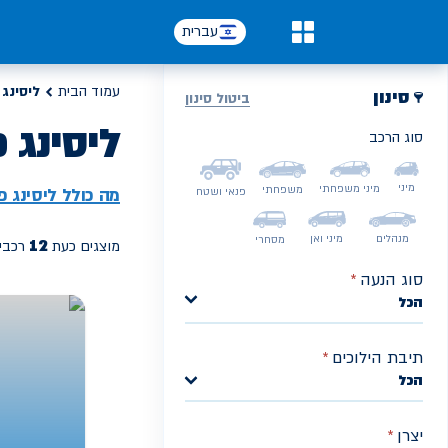
עברית
0
עמוד הבית
ליסינג 
סינון
ביטול סינון
ליסינג 
סוג הרכב
PREV
מיני
מיני משפחתי
משפחתי
מה כולל ליסינג פ
פנאי ושטח
מנהלים
מיני ואן
מסחרי
12
מוצגים כעת
רכבי 
סוג הנעה
*
הכל
תיבת הילוכים
*
הכל
יצרן
*