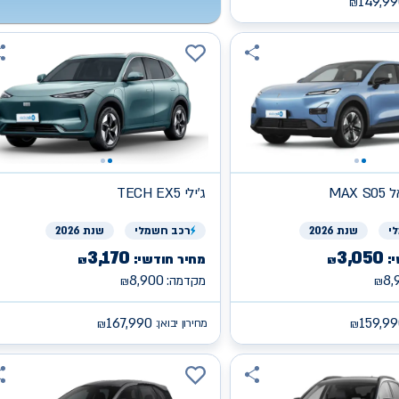
149,99
₪
פאל
ג'ילי
TECH EX5
י
שנת 2026
רכב
חשמלי
שנת 2026
3,170
3,050
:
מחיר חודשי:
₪
₪
8,900
8,
מקדמה:
₪
₪
167,990
159,9
מחירון יבואן:
₪
₪