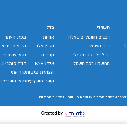
/search/leasing/31/814/294/2026/קיה-נירו
חשמלי
כללי
רכבים חשמליים באלדן
אודות
מפת האתר
י
רכב חשמלי
מגזין אלדן
מדיניות פרטיו
הכל על רכב חשמלי
קריירה
תנאי שימוש
מחשבון רכב חשמלי
אלדן B2B
דו"ח פומבי שכ
הצהרת נגישות
קוד אתי
קשרי משקיעים
תנאי השכרת ר
לצורך אספקת הרכבים או שירותים שונים.
למדיניות הפרטיות