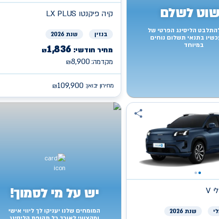
וט לשלם
קיה
LX PLUS פיקנטו
להתלבט הליסינג הפרטי של
בנזין
שנת 2026
כשיו בתנאי תשלום נוחים
במיוחד
1,836
מחיר חודשי:
₪
8,900
מקדמה:
₪
109,900
מחירון יבואן:
₪
יש על מי לסמוך!
 V
המומחים שלנו יעניקו לך ליווי אישי
י
שנת 2026
ומקצועי לאורך כל תקופת הליסינג