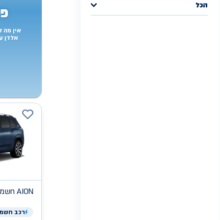
הכל
פש
אין מה 
אלדן ע
AION
חשמלי
רכב
חשמל