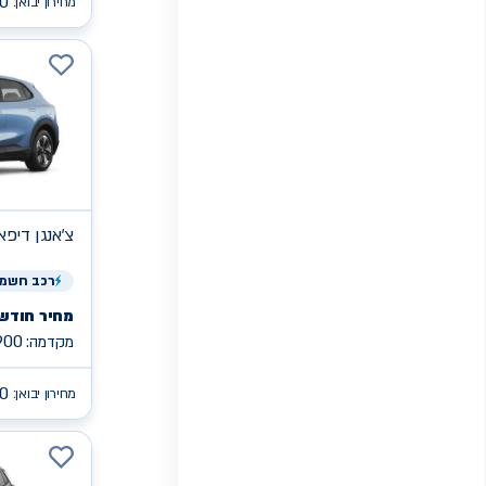
0
מחירון יבואן:
צ'אנגן
MAX S05 די
רכב
חשמל
מחיר חודשי
900
מקדמה:
90
מחירון יבואן: