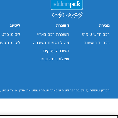
ex5
/search/leasing/88/1088/3/2026/צ'אנגן-דיפאל-
s05
/search/leasing/66/1070/8/2026/ג'ילי-
/search/leasing/35/379/432/2026/יונדאי-אלנטרה
ex5
/search/leasing/35/869/413/2026/יונדאי-קונה
פרו
מכירה
השכרה
ליסינג
רכב חדש 0 ק"מ
השכרת רכב בארץ
ליסינג פרטי
רכב יד ראשונה
ניהול הזמנת השכרה
ליסינג תפעול
השכרה עסקית
שאלות ותשובות
המידע שיימסר על ידך במהלך השימוש באתר יישמר וישמש את אלדן, או צד שלישי, 