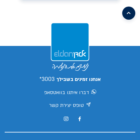
/search/leasing/31/662/299/2026/קיה-פיקנטו
earch/leasing/57/1046/16/2026/mg-
mg3
/search/leasing/93/1085/2/2026/aion-
/search/leasing/21/910/298/2026/טויוטה-יאריס-קרוס
v
s05
/search/leasing/66/1070/7/2026/ג'ילי-
ex5
/search/leasing/88/1088/3/2026/צ'אנגן-דיפאל-
s05
/search/leasing/66/1070/8/2026/ג'ילי-
/search/leasing/35/379/432/2026/יונדאי-אלנטרה
ex5
/search/leasing/35/869/413/2026/יונדאי-קונה
פרו
3003*
אנחנו זמינים בשבילך
דברו איתנו בוואטסאפ
טופס יצירת קשר