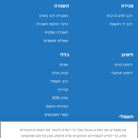
מכירה
השכרה
רכב חדש 0 ק"מ
השכרת רכב בארץ
רכב יד ראשונה
ניהול הזמנת השכרה
השכרה עסקית
שאלות ותשובות
ליסינג
כללי
ליסינג פרטי
אודות
ליסינג תפעולי
מגזין אלדן
רכב חשמלי
קריירה
אלדן B2B
הצהרת נגישות
קשרי משקיעים
חשמלי
מפת האתר
רכבים חשמליים באלדן
אנו מעבדים את המידע האישי שלך כדי למדוד ולשפר את האתרים והשירות
מדיניות פרטיות
רכב חשמלי
שלנו, כדי לסייע לקמפיינים השיווקיים שלנו ולספק תוכן ופרסום מותאמים