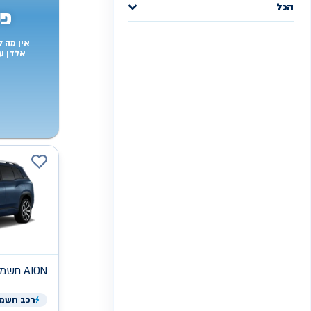
הכל
פש
אין מה 
אלדן ע
AION
חשמלי
רכב
חשמל