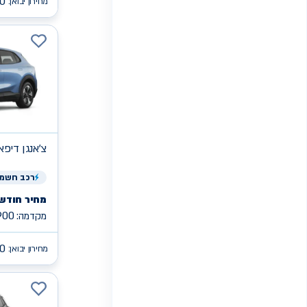
0
מחירון יבואן:
צ'אנגן
MAX S05 די
רכב
חשמל
מחיר חודשי
900
מקדמה:
90
מחירון יבואן: