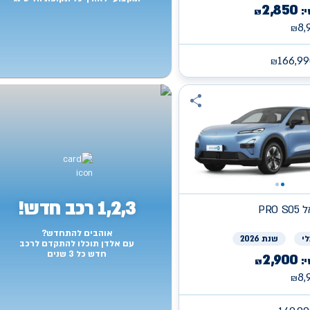
2,850
:
₪
8,
₪
166,99
₪
1,2,3 רכב חדש!
פאל
אוהבים להתחדש?
י
שנת 2026
עם אלדן תוכלו להתקדם לרכב
חדש כל 3 שנים
2,900
:
₪
8,
₪