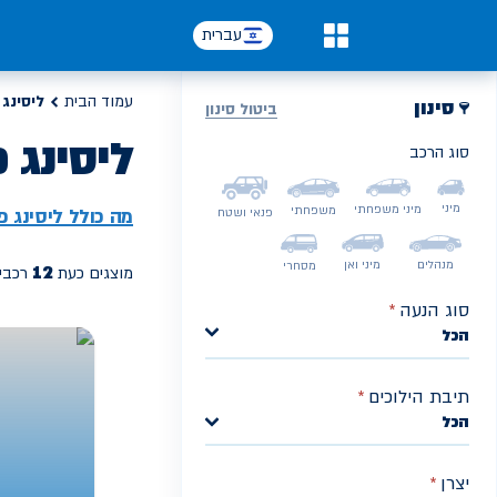
עברית
0
עמוד הבית
ליסינג 
סינון
ביטול סינון
ליסינג 
סוג הרכב
PREV
מיני
מיני משפחתי
משפחתי
מה כולל ליסינג פ
פנאי ושטח
מנהלים
מיני ואן
מסחרי
12
מוצגים כעת
רכבי 
סוג הנעה
*
הכל
תיבת הילוכים
*
הכל
יצרן
*