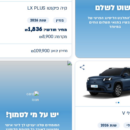
וט לשלם
קיה
LX PLUS פיקנטו
להתלבט הליסינג הפרטי של
בנזין
שנת 2026
כשיו בתנאי תשלום נוחים
במיוחד
1,836
מחיר חודשי:
₪
8,900
מקדמה:
₪
109,900
מחירון יבואן:
₪
יש על מי לסמוך!
 V
המומחים שלנו יעניקו לך ליווי אישי
י
שנת 2026
ומקצועי לאורך כל תקופת הליסינג