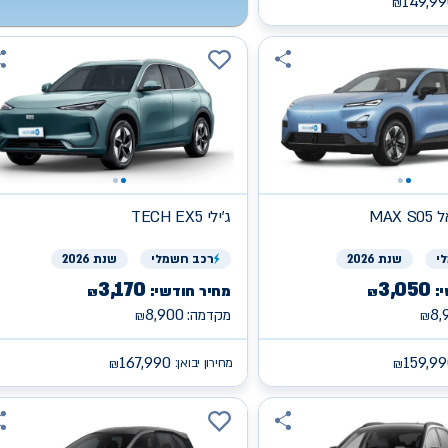
149,99
₪
פאל
ג'ילי
TECH EX5
י
שנת 2026
רכב
חשמלי
שנת 2026
3,170
3,050
:
מחיר חודשי:
₪
₪
8,900
8,
מקדמה:
₪
₪
167,990
159,9
מחירון יבואן:
₪
₪