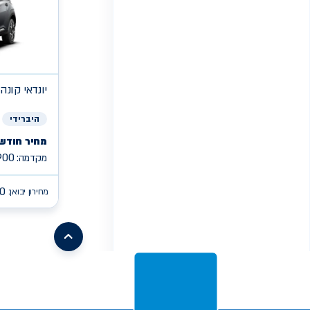
יונדאי
קונה PREMIUM היברי
היברידי
מחיר חודשי
900
מקדמה:
0
מחירון יבואן:
/search/leasing/31/662/299/2026/קיה-פיקנטו
earch/leasing/57/1046/16/2026/mg-
mg3
/search/leasing/93/1085/2/2026/aion-
/search/leasing/21/910/298/2026/טויוטה-יאריס-קרוס
v
s05
/search/leasing/66/1070/7/2026/ג'ילי-