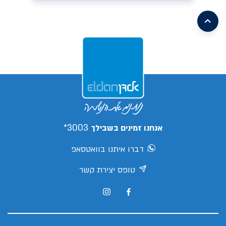
/search/leasing/31/662/299/2026/קיה-פיקנטו
earch/leasing/57/1046/16/2026/mg-
mg3
/search/leasing/93/1085/2/2026/aion-
/search/leasing/21/910/298/2026/טויוטה-יאריס-קרוס
v
s05
/search/leasing/66/1070/7/2026/ג'ילי-
ex5
/search/leasing/88/1088/3/2026/צ'אנגן-דיפאל-
s05
/search/leasing/66/1070/8/2026/ג'ילי-
/search/leasing/35/379/432/2026/יונדאי-אלנטרה
ex5
/search/leasing/35/869/413/2026/יונדאי-קונה
פרו
3003*
אנחנו זמינים בשבילך
דברו איתנו בוואטסאפ
טופס יצירת קשר