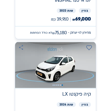
יונדאי
INSPIRE I10
בנזין
שנת 2023
69,000
39,910
ק״מ
₪
75,180
מחירון לוי יצחק -
לא כולל הפחתות
₪
קיה
פיקנטו LX
בנזין
שנת 2024