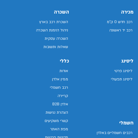
מכירה
השכרה
רכב חדש 0 ק"מ
השכרת רכב בארץ
רכב יד ראשונה
ניהול הזמנת השכרה
השכרה עסקית
שאלות ותשובות
ליסינג
כללי
ליסינג פרטי
אודות
ליסינג תפעולי
מגזין אלדן
רכב חשמלי
קריירה
אלדן B2B
הצהרת נגישות
קשרי משקיעים
חשמלי
מפת האתר
רכבים חשמליים באלדן
מדיניות פרטיות