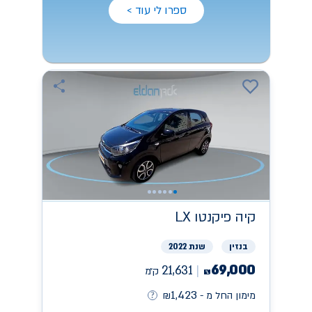
ספרו לי עוד >
קיה
פיקנטו LX
בנזין
שנת 2022
69,000
21,631
ק״מ
₪
1,423
מימון החל מ -
₪