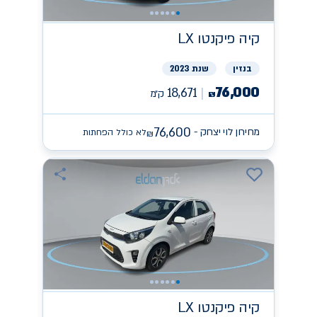
קיה
פיקנטו LX
בנזין
שנת 2023
76,000
18,671
ק״מ
₪
76,600
מחירון לוי יצחק -
לא כולל הפחתות
₪
קיה
פיקנטו LX