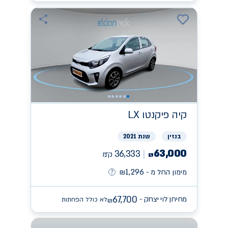
קיה
פיקנטו LX
בנזין
שנת 2021
63,000
36,333
ק״מ
₪
1,296
מימון החל מ -
₪
67,700
מחירון לוי יצחק -
לא כולל הפחתות
₪