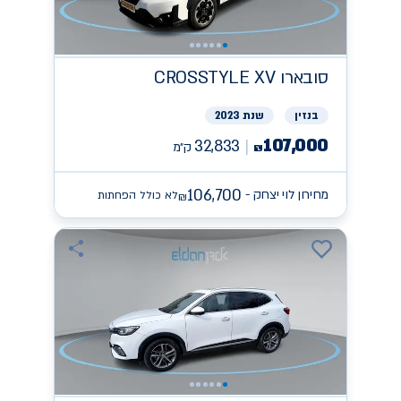
סובארו
CROSSTYLE XV
בנזין
שנת 2023
107,000
32,833
ק״מ
₪
106,700
מחירון לוי יצחק -
לא כולל הפחתות
₪