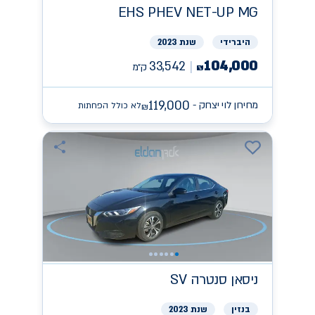
EHS PHEV NET-UP
MG
היברידי
שנת 2023
104,000
33,542
ק״מ
₪
119,000
מחירון לוי יצחק -
לא כולל הפחתות
₪
ניסאן
SV סנטרה
בנזין
שנת 2023