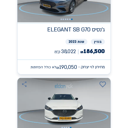
ג'נסיס
ELEGANT SB G70
בנזין
שנת 2023
186,500
38,022
ק״מ
₪
190,050
מחירון לוי יצחק -
לא כולל הפחתות
₪