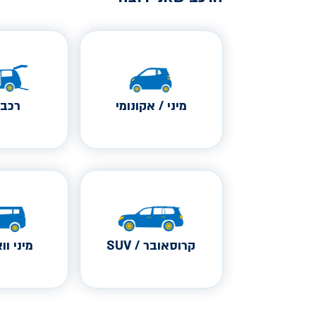
מיני / אקונומי
רכב 
קרוסאובר / SUV
מיני ווא