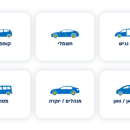
נגיש
חשמלי
קומפק
ן / וואן
מנהלים / יוקרה
מסחר