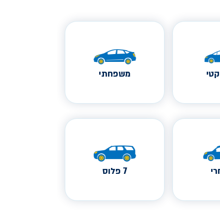
טי
משפחתי
י
7 פלוס