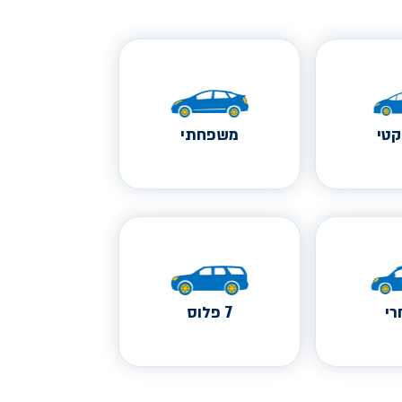
טי
משפחתי
י
7 פלוס