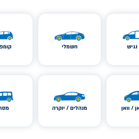
נגיש
חשמלי
קומפק
ן / וואן
מנהלים / יוקרה
מסחר