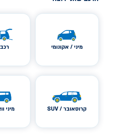
מיני / אקונומי
רכב 
קרוסאובר / SUV
מיני ווא