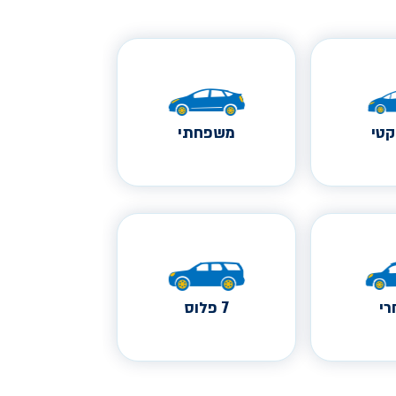
טי
משפחתי
י
7 פלוס