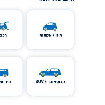
מיני / אקונומי
רכב 
קרוסאובר / SUV
מיני ווא