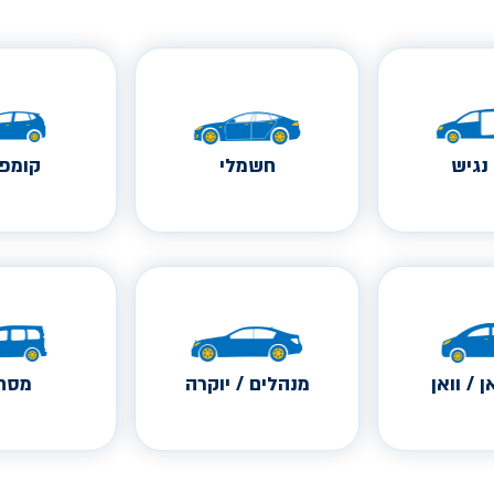
נגיש
חשמלי
קומפק
ן / וואן
מנהלים / יוקרה
מסחר