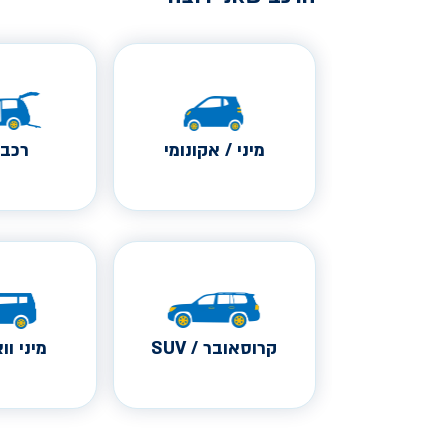
מיני / אקונומי
רכב 
קרוסאובר / SUV
מיני ווא