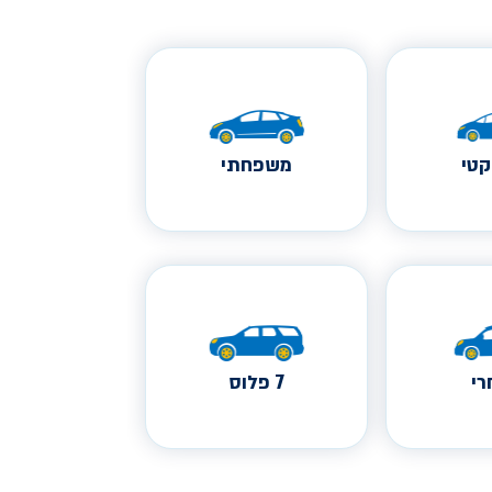
טי
משפחתי
י
7 פלוס