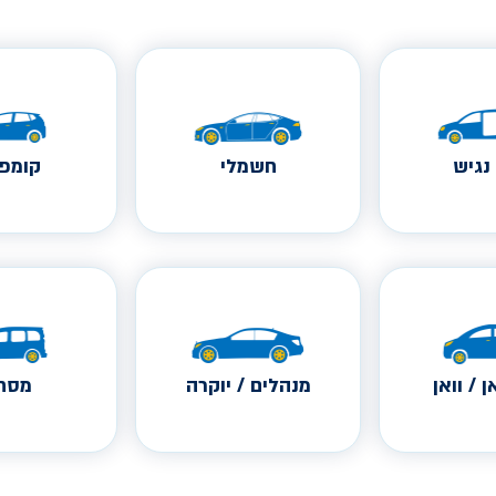
נגיש
חשמלי
קומפק
ן / וואן
מנהלים / יוקרה
מסחר