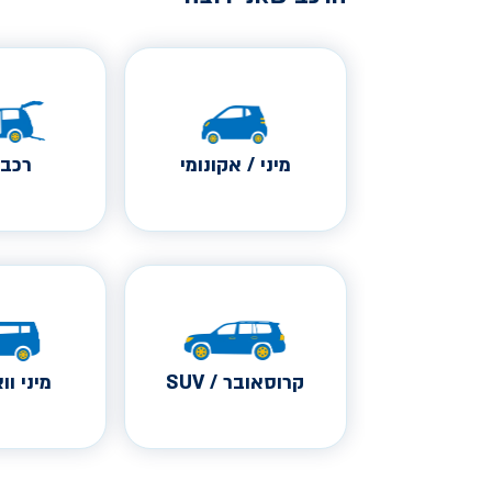
מיני / אקונומי
רכב 
קרוסאובר / SUV
מיני ווא