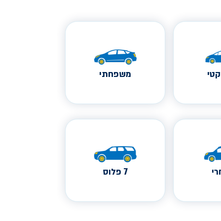
טי
משפחתי
י
7 פלוס