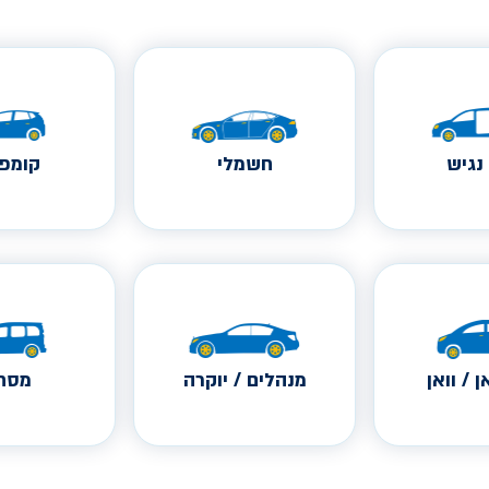
נגיש
חשמלי
קומפק
ן / וואן
מנהלים / יוקרה
מסחר