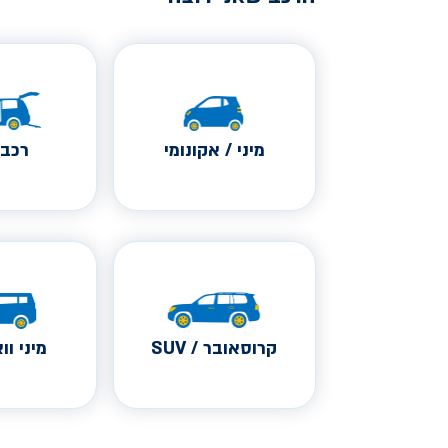
מיני / אקונומי
רכב 
קרוסאובר / SUV
מיני ווא