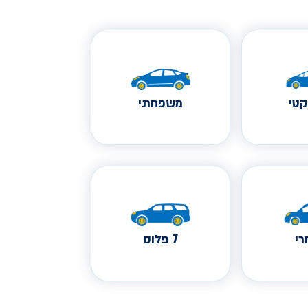
טי
משפחתי
י
7 פלוס