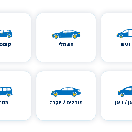
נגיש
חשמלי
קומפק
ן / וואן
מנהלים / יוקרה
מסחר