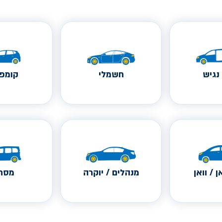
נגיש
חשמלי
קומפק
ן / וואן
מנהלים / יוקרה
מסחר