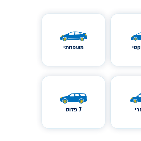
טי
משפחתי
י
7 פלוס