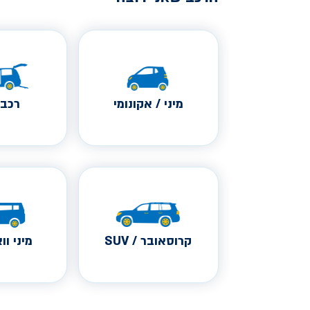
מיני / אקונומי
רכב 
קרוסאובר / SUV
מיני ווא