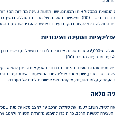
התנועה.
הנמצאת במסלול אותו תכננתם. ישנן תחנות טעינה מהירות הפזורות
ב בזרם ישיר (
DC
), ומאפשרות טעינה של מרבית הסוללה במשך כחצ
 הסוללה. רצוי לעצור במקום נעים בו אפשר להעביר את זמן ההמת
ליקציות הטעינה הציבוריות
בישראל יש כיום למעלה מ-6,000 עמדות טעינה ציבוריות לרכבים חשמליים, כאשר
).
DC
ש מפת עמדות טעינה הפזורות ברחבי הארץ, אותה ניתן למצוא בקל
האינטרנט. כמו כן, ישנן מספר אפליקציות המסייעות באיתור עמדת הט
ת העמדה, עלות הטעינה, מיקומה ואף אפשרות לנווט אל העמדה.
יה מלאה
אה לטיול, חשוב לטעון את סוללת הרכב עד למצב מלא על מנת שנוכל 
העצירה לטעינת הרכב. כך תוכלו להימנע מ"חרדת הטווח" ולמטב את