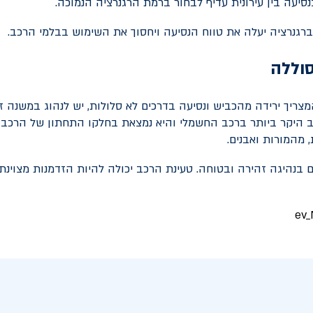
סיעה בין עירונית עדיף לבחור ברמת הרגנרציה הנמוכה.
 ברגנרציה יעלה את טווח הנסיעה ויחסוך את השימוש בבלמי הרכב.
סוללה
צריך ירידה מהכביש ונסיעה בדרכים לא סלולות, יש לנהוג במשנה זהי
 היקר ביותר ברכב החשמלי והיא נמצאת בחלקו התחתון של הרכב 
 מהמורות ואבנים.
 בנהיגה זהירה ובטוחה. טעינת הרכב יכולה להיות הזדמנות מצוינת