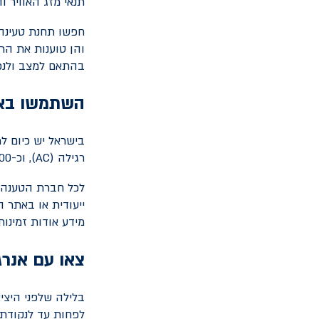
תנאי מזג האוויר ו
חפשו תחנת טעינה 
והן טוענות את הרכ
בהתאם למצב ולנפח
השתמשו באפ
רגילה (
AC
), וכ-400 עמדות טעינה מהירה (
לכל חברת הטענה י
ייעודית או באתר 
מידע אודות זמינו
צאו עם אנרג
בלילה שלפני היצי
לפחות עד לנקודת 