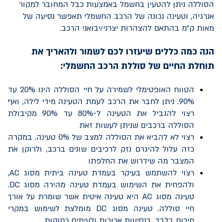
הסוללה ניתן להטעין בחשמל באמצעות כבל המחובר למקור
אנרגיה, וטעינה נכונה של הרכב החשמלי תאפשר נסיעה של
מאות ק"מ בהתאם להצהרות יצרני/יבואני הרכב.
הנה כמה כללים שיעזרו לכם לשמור ולהאריך את
תוחלת החיים של סוללת הרכב החשמלי:
הטווח האופטימלי לשמירה על חיי הסוללה הינו 20% עד
90%. ניתן לחבר את הרכב לעמת הטעינה מידי לילה, ואף
רצוי להגביל את הטעינה ל-80% עד 90% מקיבולת
הסוללה ברכבים שניתן לעשות זאת
רצוי לא להביא את הסוללה למצב של 0% טעינה. במקרה
כזה עלול להיגרם נזק לרכיבים שונים ברכב, ולרוקן את
המצבר מה שידרוש את החלפתו
רצוי להשתמש בעיקר בעמדת טעינה ביתית מסוג
AC
,
ולהפחית את השימוש בעמדת טעינה מהירה מסוג
DC
.
טעינה מסוג
AC
היא טעינה איטית אשר שומרת על אורך
חיי סוללה. טעינה מסוג
DC
מומלצת לשימוש במקרי
חירום בלבד, בנסיעות ארוכות ולעיתים רחוקות