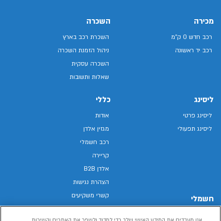
מכירה
השכרה
רכב חדש 0 ק"מ
השכרת רכב בארץ
רכב יד ראשונה
ניהול הזמנת השכרה
השכרה עסקית
שאלות ותשובות
ליסינג
כללי
ליסינג פרטי
אודות
ליסינג תפעולי
מגזין אלדן
רכב חשמלי
קריירה
אלדן B2B
הצהרת נגישות
קשרי משקיעים
חשמלי
מפת האתר
רכבים חשמליים באלדן
אנו מעבדים את המידע האישי שלך כדי למדוד ולשפר את האתרים והשירות