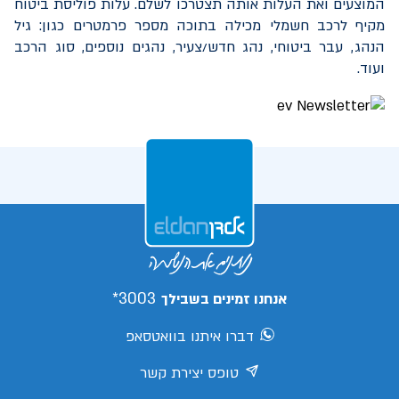
המוצעים ואת העלות אותה תצטרכו לשלם. עלות פוליסת ביטוח
מקיף לרכב חשמלי מכילה בתוכה מספר פרמטרים כגון: גיל
הנהג, עבר ביטוחי, נהג חדש/צעיר, נהגים נוספים, סוג הרכב
ועוד.
3003*
אנחנו זמינים בשבילך
דברו איתנו בוואטסאפ
טופס יצירת קשר