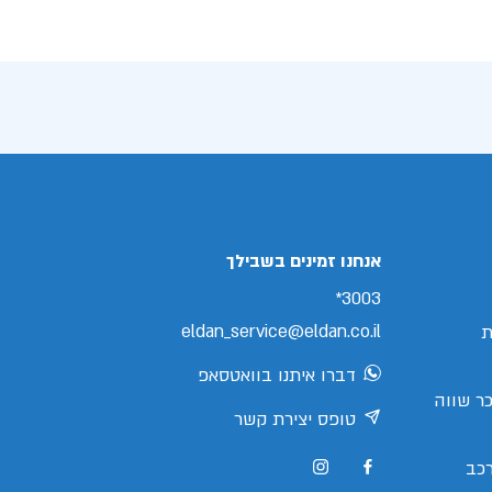
אנחנו זמינים בשבילך
3003*
eldan_service@eldan.co.il
ת
דברו איתנו בוואטסאפ
ר שווה
טופס יצירת קשר
כב