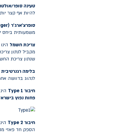
טעינה סופר/אולטר
להיות אף קצר יות
סופרצ'ארג'ר (
rger
משמעותית ביחס ל
צריכת חשמל
הינו 
מקביל לנתון צריכ
שנתון צריכת החשמל
בלימה רגנרטיבית
ה
לנהוג בדוושה אחת
חיבור Type 1
הינו
פחות נפוץ בישראל
חיבור
Type 2
הינו
הספק חד פאזי מקסימלי של 