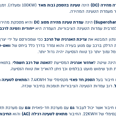
ה מהירה (
DC
)
הינה
טעינה בהספק גבוה מאד
(100KW ומעלה). 
ר מעמדת הטעינה המהירה.
Supercha
)
הינה
עמדת טעינה מהירה מסוג
DC
והיא מספקת מהירו
מרבית עמדות הטעינה הציבוריות. העמדה היא
ייחודית וזמינה לרכב
נתון המבטא את
צריכת האנרגיה של הרכב
כפי שמפורסם על ידי יצרן
ת הדלק ברכב עם מנוע בעירה והוא נמדד בדרך כלל ביחס של
וואט-
 נמוך יותר כך טווח הנסיעה יהיה גדול יותר.
ינה שיטה ל
אחזור אנרגיה
המסייעת ל
האטה של רכב חשמלי
. בתנאים
 תוך שימוש מועט בבלמים וכך ניתן להאריך את טווח הנסיעה.
 חיבור בעל
הספק חד פאזי
מקסימלי של 7.4KWH ה
מתאים לטעינה ר
. רוב עמדות הטעינה הציבוריות תומכות בחיבור שכזה.
 חיבור אשר יכול לעבוד
גם
עם מערכת חד-פאזית
וגם
עם מערכת תלת
22KWH. החיבור
מתאים לטעינה רגילה (
AC
)
והוא
החיבור