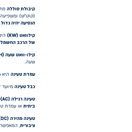
קיבולת סוללה
מתי
(קוט"ש) ומשפיעה
הנסיעה יהיה גדול 
קילוואט (
KW
)
הינ
של הרכב החשמלי
קילו-וואט שעה (
H
שעה.
עמדת טעינה
היא
מ
כבל טעינה
מיועד ל
טעינה רגילה (
AC
)
ה
ביתית
או עמדת טע
טעינה מהירה (
DC
)
ציבורית
, המאפשרת למלא כ-80% מקיב