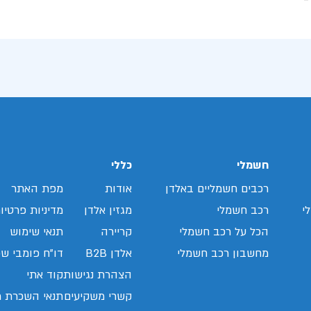
חשמלי
כללי
רכבים חשמליים באלדן
אודות
מפת האתר
י
רכב חשמלי
מגזין אלדן
מדיניות פרטיו
הכל על רכב חשמלי
קריירה
תנאי שימוש
מחשבון רכב חשמלי
אלדן B2B
דו"ח פומבי שכ
הצהרת נגישות
קוד אתי
קשרי משקיעים
תנאי השכרת ר