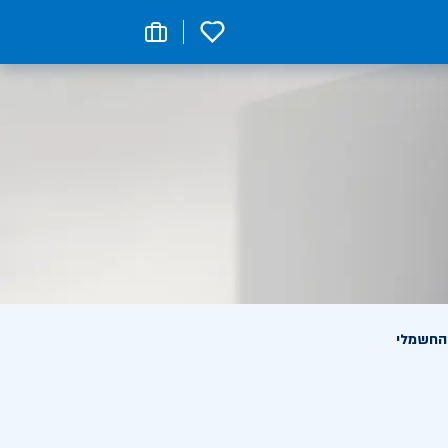
0
 החשמלי