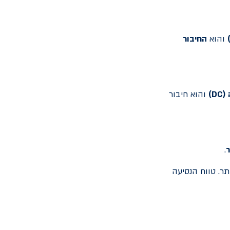
והוא
החיבור
(
DC
)
והוא חיבור
ר
.
 ה-WLTP, אשר נחשב לאמין יותר. טווח הנסיעה