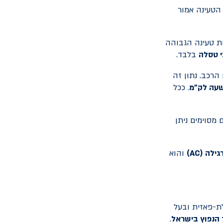
זמן הטעינה אמור
ת טעינה הגבוהה
י טסלה
בלבד.
 ה
רכב
. נתון זה
שעה לק"מ
. ככל
 מסוימים ניתן
גילה (
AC
)
והוא
-פאזית ובעל
 הנפוץ בישראל
.