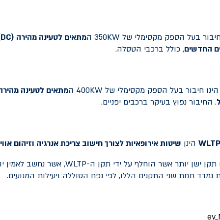
יבור בעל הספק מקסימלי של 350KW ה
מתאים לטעינה מהירה (
DC
)
ים החדשים
, כולל ברכבי הטסלה.
ינו חיבור בעל הספק מקסימלי של 400KW ה
מתאים לטעינה מהירה 
. החיבור נפוץ בעיקר ברכבים יפניים.
WLT
הינן
שיטות אירופאיות לצורך חישוב צריכת אנרגיה וזיהום אווי
תקן ה-NEDC הינו תקן ישן יותר אשר הוחלף על ידי תקן
 נמדד תחת שני התקנים הללו, לפי נפח הסוללה ויעילות המנועים.