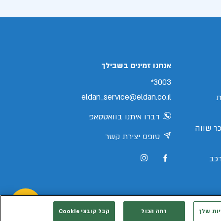
אנחנו זמינים בשבילך
3003*
eldan_service@eldan.co.il
ת
דברו איתנו בוואטסאפ
ר שווה
טופס יצירת קשר
כב
יות שלך
דחה הכול
קבל קובצי Cookie