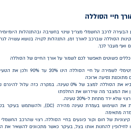
רך חיי הסוללה
הבעירה לרכב החשמלי מצריך שינוי בחשיבה ובהתנהלות היומיומי
קינות הסוללה שברכב לאורך זמן. התנהלות לקויה בנושא עשויה לגרו
 ואף מעבר לכך.
ללים פשוטים תאפשר לכם לשמור על אורך החיים של הסוללה
הטווח האופטימלי לשמירה על חיי הסוללה 
מתוכננת נסיעה ארוכה
רצוי לא להביא את הסוללה למצב של 0% טעינה. במקרה כזה עלו
קן את המצבר מה שידרוש את החלפתו
 שלא ירד מתחת ל-20% טעינה.
ת את השימוש בעמדת טעינה מהירה (
DC
), ולהשתמש בעיקר בטע
מדה מתאימה
יצוניות של חום וקור פוגעים בחיי הסוללה. רצוי שהרכב החשמלי 
 לחילופין להחנות אותו בצל, בעיקר כאשר מתכוונים להשאיר את 