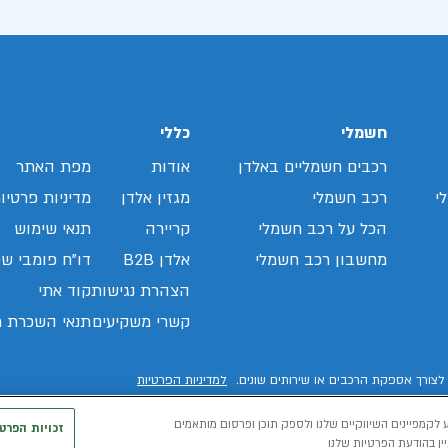
חשמלי
כללי
רכבים חשמליים באלדן
אודות
מפת האתר
י
רכב חשמלי
מגזין אלדן
מדיניות פרטיו
הכל על רכב חשמלי
קריירה
תנאי שימוש
מחשבון רכב חשמלי
אלדן B2B
דו"ח פומבי שכ
הצהרת נגישות
קוד אתי
קשרי משקיעים
תנאי השכרת ר
לצורך אספקת הרכבים או שירותים שונים.
למדיניות הפרטיות
 לקמפיינים השיווקיים שלנו ולספק תוכן ופרסום מותאמים
זכויות הפרט
ין בהודעת הפרטיות שלנו