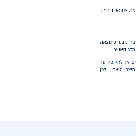
מת את אורך חייה
בר נובע כתוצאה
זג האוויר.
רכב החשמלי מציעים אחריות לסוללת הרכב לפרק זמן של עד 8 שנים או לחלופין עד
יצרן ליצרן, ולכן