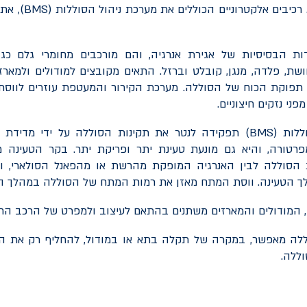
רכיבים אלקטרוניים הכוללים את מערכת ניהול הסוללות (
BMS
), את
ת הבסיסיות של אגירת אנרגיה, והם מורכבים מחומרי גלם כגון: 
נחושת, פלדה, מנגן, קובלט וברזל. התאים מקובצים למודולים ולמאר
 תפוקת הכוח של הסוללה. מערכת הקירור והמעטפת עוזרים לווס
ני נזקים חיצוניים.
ללות (
BMS
) תפקידה לנטר את תקינות הסוללה על ידי מדידת 
פרטורה, והיא גם מונעת טעינת יתר ופריקת יתר. בקר הטעינה מא
סוללה לבין האנרגיה המופקת מהרשת או מהפאנל הסולארי, ו
ך הטעינה. ווסת המתח מאזן את רמות המתח של הסוללה במהלך הט
 המודולים והמארזים משתנים בהתאם לעיצוב ולמפרט של הרכב הח
לה מאפשר, במקרה של תקלה בתא או במודול, להחליף רק את ה
ללה.