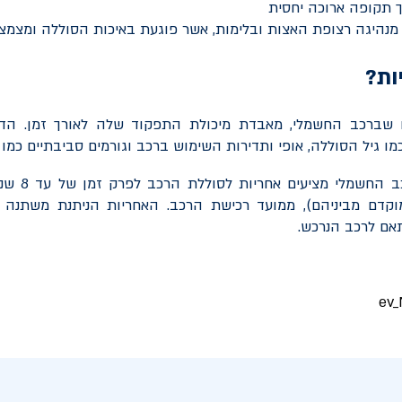
 תקופה ארוכה יחסית
 מנהיגה רצופת האצות ובלימות, אשר פוגעת באיכות הסוללה ומצמצ
ות?
ו שברכב החשמלי, מאבדת מיכולת התפקוד שלה לאורך זמן. הד
ו גיל הסוללה, אופי ותדירות השימוש ברכב וגורמים סביבתיים כמו מ
מרבית יבואני ה
״מ (המוקדם מביניהם), ממועד רכישת הרכב. האחריות הניתנת משתנה מ
אם לרכב הנרכש.