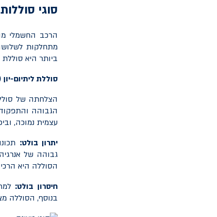
סוגי סוללו
הרכב החשמלי מונ
מתחלקות לשלושה 
ביותר היא סוללת ל
סוללת ליתיום-יון (
הצלחתה של סוללת
הגבוהה והתפקוד ה
עצמית נמוכה, וביכ
יתרון בולט:
תכונו
גבוהה של אנרגיה
הסוללה היא הרכיב
חיסרון בולט:
למרו
בנוסף, הסוללה מצר