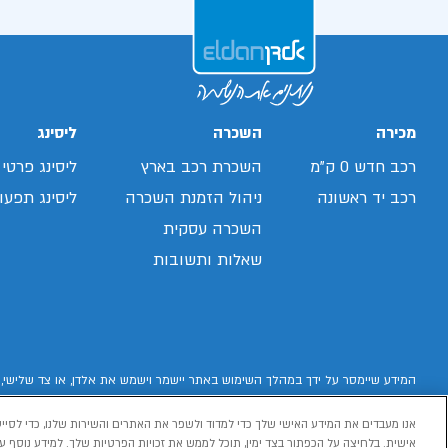
מכירה
השכרה
ליסינג
רכב חדש 0 ק"מ
השכרת רכב בארץ
ליסינג פרטי
רכב יד ראשונה
ניהול הזמנת השכרה
ליסינג תפעול
השכרה עסקית
שאלות ותשובות
המידע שיימסר על ידך במהלך השימוש באתר יישמר וישמש את אלדן, או צד שלישי, 
אנו מעבדים את המידע האישי שלך כדי למדוד ולשפר את האתרים והשירות שלנו, כדי לסייע
אישית. בלחיצה על הכפתור בצד ימין, תוכל לממש את זכויות הפרטיות שלך. למידע נוסף עי