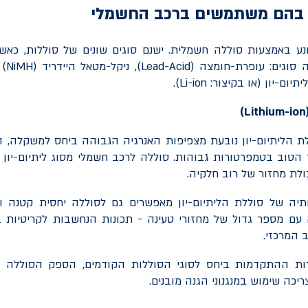
ת בהם משתמשים ברכב החשמלי
ע באמצעות סוללה חשמלית. ישנם סוגים שונים של סוללות, כאש
סוגים: עופרת-חומצה (
Lead-Acid
), ניקל-מטאל היידריד (
NiMH
 (
יתיום-יון (או בקיצור:
Li-ion
).
)
Lithium-ion
 הליתיום-יון נובעת מצפיפות האנרגיה הגבוהה ביחס למשקלה, הי
טוב בטמפרטורות גבוהות. סוללה לרכב חשמלי מסוג ליתיום-יון 
ולת מחזור של רוב חלקיה.
תיה של סוללת הליתיום-יון מאפשרים גם לסוללה יחסית קטנה 
 עם מספר גדול של מחזורי טעינה - תכונות הנחשבות לקריטיות 
 המרכזי.
ת ההתקדמות ביחס לסוגי הסוללות הקודמים, הספק הסוללה עדי
יכה שימוש במנגנוני הגנה מובנים.