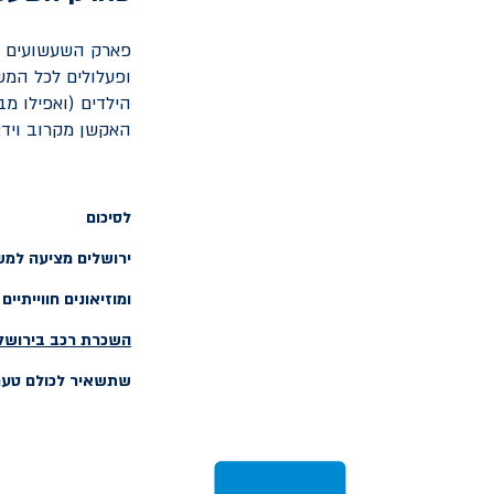
פארק השעשועים קי
ופעלולים לכל המש
הילדים (ואפילו מב
האקשן מקרוב ויד
לסיכום
ירושלים מציעה למש
ומוזיאונים חווייתי
השכרת רכב בירושל
שתשאיר לכולם טעם ש