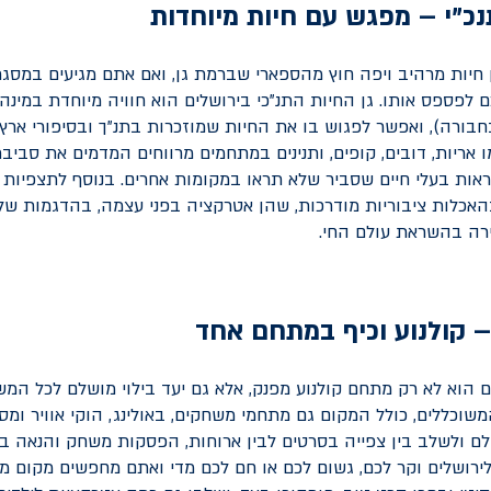
נכ"י – מפגש עם חיות מיוחדות
 חיות מרהיב ויפה חוץ מהספארי שברמת גן, ואם אתם מגיעים במס
ם לפספס אותו. גן החיות התנ"כי בירושלים הוא חוויה מיוחדת במינה 
חבורה), ואפשר לפגוש בו את החיות שמוזכרות בתנ"ך ובסיפורי ארץ 
 אריות, דובים, קופים, ותנינים במתחמים מרווחים המדמים את סביב
אות בעלי חיים שסביר שלא תראו במקומות אחרים. בנוסף לתצפיות ע
לות ציבוריות מודרכות, שהן אטרקציה בפני עצמה, בהדגמות של א
ירה בהשראת עולם החי.
– קולנוע וכיף במתחם אחד
ים הוא לא רק מתחם קולנוע מפנק, אלא גם יעד בילוי מושלם לכל המ
שוכללים, כולל המקום גם מתחמי משחקים, באולינג, הוקי אוויר ומס
ם ולשלב בין צפייה בסרטים לבין ארוחות, הפסקות משחק והנאה בח
ירושלים וקר לכם, גשום לכם או חם לכם מדי ואתם מחפשים מקום ממ