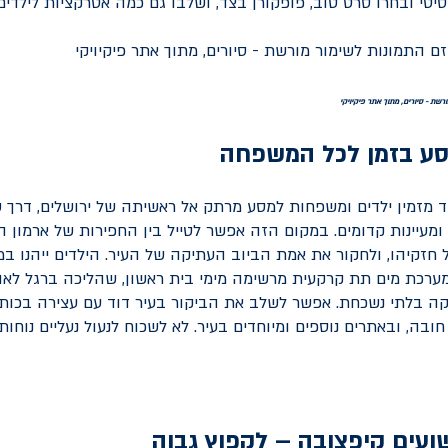
סיטי ובחרו סרט טוב, פופקורן בצד, ושלבו גם כמה אטרקציות לילדי
רשת - סיורים, מתוך אתר פיקיויקי
מסע בזמן לכל המשפחה
וד מזמין ילדים ומשפחות למסע מרתק אל ראשיתה של ירושלים, דרך ש
ומעיינות קדומים. במקום הזה אפשר לטייל בין החפירות של ארמון ה
חזקיהו, ולחקור את אמת הביוב העתיקה של העיר. הילדים ייהנו במ
ערכת מים תת קרקעית מרשימה מימי בית ראשון, שהליכה ברגל לאו
ה בלתי נשכחת. אפשר לשלב את הביקור בעיר דוד עם עצירה בכות
ובה, ובאתרים נוספים ומיוחדים בעיר. לא לשכוח לנעול נעליים נוחות
עים קיפצובה – לקפוץ גבוה