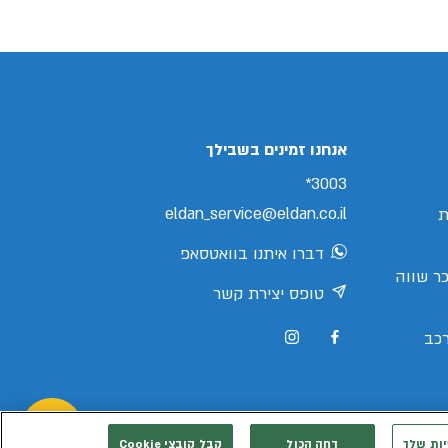
אנחנו זמינים בשבילך
3003*
eldan_service@eldan.co.il
ת
דברו איתנו בוואטסאפ
ר שווה
טופס יצירת קשר
כב
יות שלך
דחה הכול
קבל קובצי Cookie