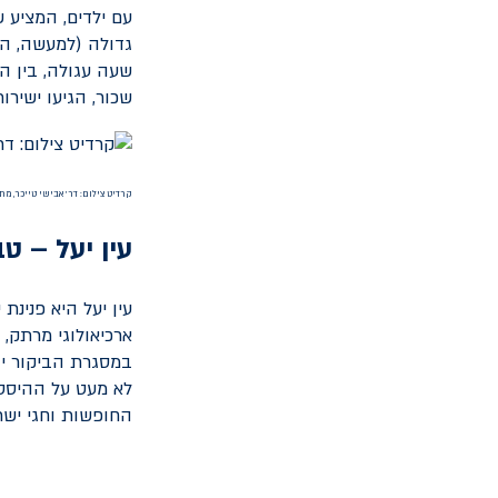
עם ילדים, המציע 
גדולה (למעשה, הג
שכור, הגיעו ישיר
קרדיט צילום: דר' אבישי טייכר, מת
עין יעל – טב
עין יעל היא פנינת
ארכיאולוגי מרתק,
במסגרת הביקור יוכ
לא מעט על ההיסטו
החופשות וחגי ישר