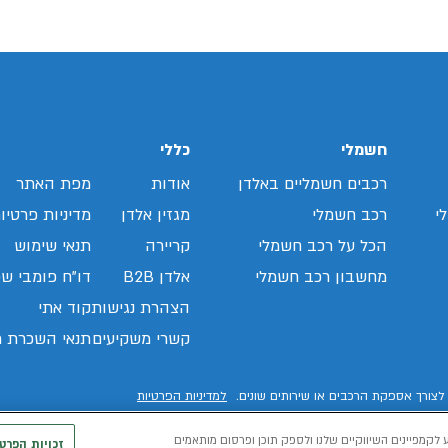
חשמלי
כללי
רכבים חשמליים באלדן
אודות
מפת האתר
י
רכב חשמלי
מגזין אלדן
מדיניות פרטיו
הכל על רכב חשמלי
קריירה
תנאי שימוש
מחשבון רכב חשמלי
אלדן B2B
דו"ח פומבי שכ
הצהרת נגישות
קוד אתי
קשרי משקיעים
תנאי השכרת ר
לצורך אספקת הרכבים או שירותים שונים.
למדיניות הפרטיות
 לקמפיינים השיווקיים שלנו ולספק תוכן ופרסום מותאמים
זכויות הפרט