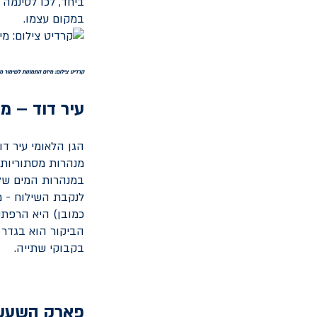
ביחד, לכו לסינמה 
במקום עצמו.
קרדיט צילום: מיזם התמונות לשימור מו
עיר דוד – 
הגן הלאומי עיר ד
מנהרות מסתוריות 
במנהרות המים של 
לנקבת השילוח - מ
כמובן) היא הרפתק
הביקור הוא בגדר ח
בקבוקי שתייה.
פארק השעשו