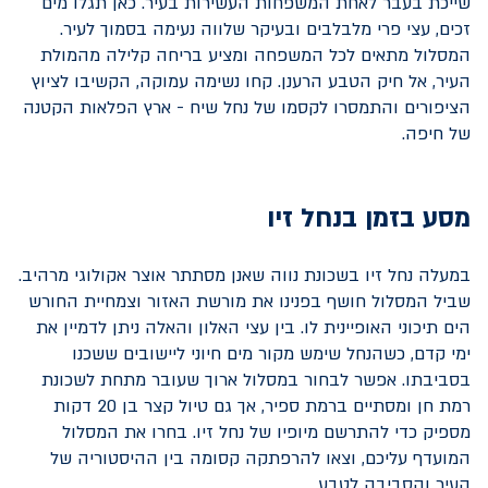
שייכת בעבר לאחת המשפחות העשירות בעיר. כאן תגלו מים
זכים, עצי פרי מלבלבים ובעיקר שלווה נעימה בסמוך לעיר.
המסלול מתאים לכל המשפחה ומציע בריחה קלילה מהמולת
העיר, אל חיק הטבע הרענן. קחו נשימה עמוקה, הקשיבו לציוץ
הציפורים והתמסרו לקסמו של נחל שיח - ארץ הפלאות הקטנה
של חיפה.
מסע בזמן בנחל זיו
במעלה נחל זיו בשכונת נווה שאנן מסתתר אוצר אקולוגי מרהיב.
שביל המסלול חושף בפנינו את מורשת האזור וצמחיית החורש
הים תיכוני האופיינית לו. בין עצי האלון והאלה ניתן לדמיין את
ימי קדם, כשהנחל שימש מקור מים חיוני ליישובים ששכנו
בסביבתו. אפשר לבחור במסלול ארוך שעובר מתחת לשכונת
רמת חן ומסתיים ברמת ספיר, אך גם טיול קצר בן 20 דקות
מספיק כדי להתרשם מיופיו של נחל זיו. בחרו את המסלול
המועדף עליכם, וצאו להרפתקה קסומה בין ההיסטוריה של
העיר והסביבה לטבע.