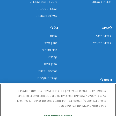
רכב יד ראשונה
ניהול הזמנת השכרה
השכרה עסקית
שאלות ותשובות
ליסינג
כללי
ליסינג פרטי
אודות
ליסינג תפעולי
מגזין אלדן
רכב חשמלי
קריירה
אלדן B2B
הצהרת נגישות
קשרי משקיעים
חשמלי
מפת האתר
רכבים חשמליים באלדן
אנו מעבדים את המידע האישי שלך כדי למדוד ולשפר את האתרים והשירות
מדיניות פרטיות
רכב חשמלי
שלנו, כדי לסייע לקמפיינים השיווקיים שלנו ולספק תוכן ופרסום מותאמים
תנאי שימוש
אישית. בלחיצה על הכפתור בצד ימין, תוכל לממש את זכויות הפרטיות שלך.
הכל על רכב חשמלי
דו"ח פומבי שכר שווה
למידע נוסף עיין בהודעת הפרטיות שלנו
מחשבון רכב חשמלי
קוד אתי