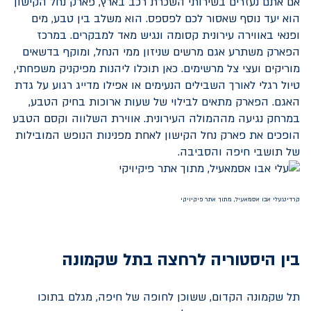
אם אתם נעזרים בשירותי השכרת רכב בארץ, פארק נחל הקישון
הוא יעד נוסף שאסור לכם לפספס. הוא משלב בין טבע, מים
ופנאי באווירה עירונית קסומה ונגיש מאד למבקרים. במרכז
הפארק משתרע אגם מרשים שניזון ממי הנחל, ומוקף בדשאים
מוריקים ועצי צל מרשימים. כאן תוכלו ליהנות מפיקניק משפחתי,
טיול רגלי לאורך השבילים הנעימים או אפילו מדייג רגוע על גדת
האגם. הפארק מתאים לבילוי של שעות ארוכות בחיק הטבע,
במרחק נגיעה מההמולה העירונית. אווירת השלווה וקסם הטבע
הופכים את פארק נחל הקישון לאחת מפנינות הנופש המובילות
של תושבי חיפה והסביבה.
קרדיט:עלי אבו אסמאעיל, מתוך אתר פיקיויקי
בין היסטוריה לרחצה בתל שקמונה
תל שקמונה הקדום, ששוכן לחופה של חיפה, מגלם בתוכו