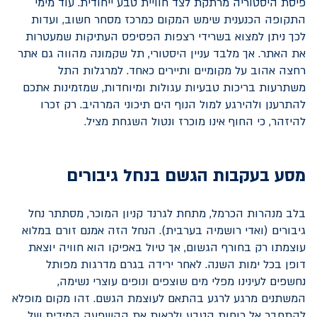
פיסת היסטוריה מרתקת לצד חוויית טבע ייחודית. עוד מימי
התקופה הכנענית שימש המקום כמרכז מסחר חשוב, ועדות
לכך ניתן למצוא בשרידי רצפות הפסיפס העתיקות שמעטרות
את האתר. אך מלבד עניין היסטורי, תל שקמונה מהווה גם אתר
רחצה אהוב על מקומיים ותיירים כאחד. למרגלות התל
משתרעות בריכות טבעיות עגולות ומיוחדות, שמזמינות אתכם
להתרענן ולהירגע למול הנוף הים תיכוני המרהיב. רק זכרו
להיזהר, כי החוף אינו מוכרז ונטול השגחת מציל.
מסע בעקבות הגשם בנחל גיבורים
בלב מנהרות הכרמל, מתחת לגרנד קניון המוכר, מסתתר נחל
גיבורים (ואדי רושמיה בערבית). הנחל הזה אמנם זורם במלוא
עוצמתו רק בחורף הגשום, אך טיול באפיקו הוא חוויה יוצאת
דופן בכל ימות השנה. לאחר ירידה בגרם מדרגות מפותל
נחשפים לעינינו מפלי מים שוצפים ונופים עוצרי נשימה,
המשתנים מרגע לרגע בהתאם לעוצמת הגשם. זהו מקום מופלא
להתחבר אל כוחות הטבע ולראות את ההשפעה המידית של