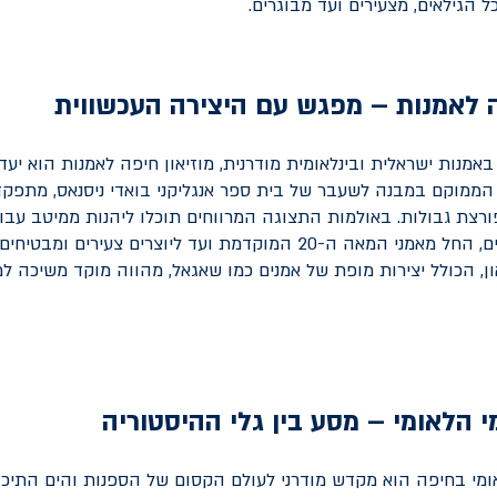
ל הגילאים, מצעירים ועד מבוגרים.
ה לאמנות – מפגש עם היצירה העכשווית
מנות ישראלית ובינלאומית מודרנית, מוזיאון חיפה לאמנות הוא יע
, הממוקם במבנה לשעבר של בית ספר אנגליקני בואדי ניסנאס, מתפק
פורצת גבולות. באולמות התצוגה המרווחים תוכלו ליהנות ממיטב עבו
מקומיים ובינלאומיים, החל מאמני המאה ה-20 המוקדמת ועד ליוצרים צעירי
ן, הכולל יצירות מופת של אמנים כמו שאגאל, מהווה מוקד משיכה 
י הלאומי – מסע בין גלי ההיסטוריה
ומי בחיפה הוא מקדש מודרני לעולם הקסום של הספנות והים התיכון.