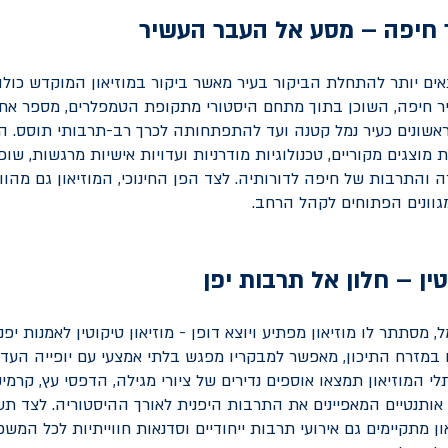
ר חיפה – מסע אל העבר העשיר
אים יותר להתחלת הביקור בעיר מאשר ביקור במוזיאון המוקדש כולו
יר חיפה, השוכן בתוך מתחם היסטורי מתקופת הטמפלרים, מספר א
אשונים כעיר נמל קטנה ועד להתפתחותה לכרך רב-תרבותי תוסס. ה
 מוצגים מקוריים, טכנולוגיות מודרניות ועדויות אישיות מרגשות, שופ
 והתרבות של חיפה לדורותיה. לצד הפן החינוכי, המוזיאון גם מהוו
מגוונים הפתוחים לקהל הרחב.
טין – חלון אל תרבות יפן
מסתתר לו מוזיאון מפתיע ויוצא דופן - מוזיאון טיקוטין לאמנות יפנית
 במזרח התיכון, מאפשר למבקריו מפגש בלתי אמצעי עם יופייה העדין
לי המוזיאון תמצאו אוספים נדירים של ציורי מגילה, הדפסי עץ, קרמיק
 אותנטיים המאפיינים את התרבות היפנית לאורך ההיסטוריה. לצד ת
ן מתקיימים גם אירועי תרבות ייחודיים וסדנאות חווייתיות לכל המש