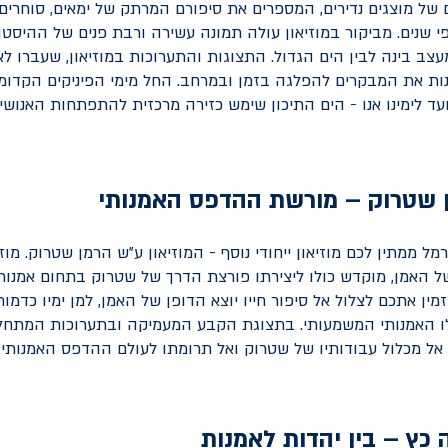
של מוצגים נדירים, המספרים את סיפורם המרתק של ימאים, סוחרים 
 שנים. מביקור במוזיאון עולה תמונה עשירה ורבת פנים של ההיסטור
ב בינה לבין הים הגדול. התצוגות והתערוכות במוזיאון, שעברו ל
נות את המבקרים להפלגה בזמן ובמרחב. החל מימי הפיניקים הקדומים
ועד לימינו אנו - הים התיכון שימש כזירה מרכזית להתפתחות האנושי
ן שטרוק – מורשת ההדפס האמנותי
ל ממתין לכם מוזיאון ייחודי נוסף - המוזיאון ע"ש הרמן שטרוק. מוזי
ל האמן, מוקדש כולו ליצירתו פורצת הדרך של שטרוק בתחום אמנות
מין אתכם לצלול אל סיפור חייו יוצא הדופן של האמן, למן ימיו כדמו
לו האמנותי המשמעותי. בתצוגת הקבע המעמיקה ובתערוכות המתחלפ
ל מכלול עבודותיו של שטרוק ואל תרומתו לעולם ההדפס האמנותי.
 כץ – בין יהדות לאמנות