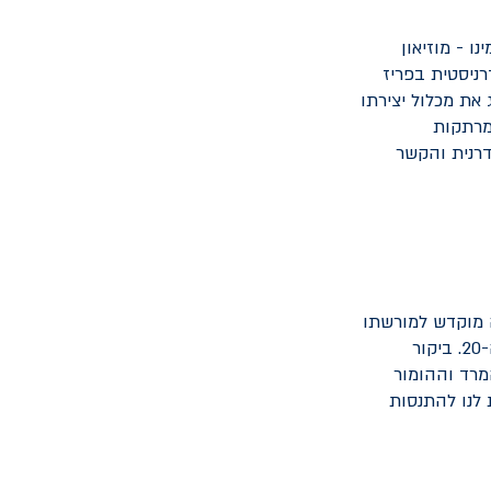
ו - מוזיאון
רניסטית בפריז
מציג את מכלול יצירתו
מרתקות
דרנית והקשר
ה מוקדש למורשתו
של האמן מרסל ינקו, ממייסדי תנועת הדאדא האמנותית המהפכנית של תחילת המאה ה-20. ביקור
מרד וההומור
 לנו להתנסות