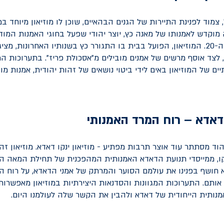
צמוד לפנינת התיירות של הגנים הבהאיים, שוכן לו מוזיאון מיוחד במינ
 מוקדש לאמנותו של מאנה כץ, יוצר יהודי שפעל בחוגי האמנות המוד
של ראשית המאה ה-20. המוזיאון, הפועל בבית בו התגורר כץ בשנותיו האחרונות, 
 לצד אוסף מרשים של אמנים מובילים מ"אסכולת פריז". בתערוכות ה
ים של המוזיאון באים לידי ביטוי נושאים של זהות יהודית, אמנות מו
ו דאדא – רוח המרד האמנותי
וד מסתתר עוד אוצר תרבות מפתיע - מוזיאון ינקו דאדא. מוזיאון ז
דא חושף בפנינו את עולמם הסוער והמרתק של אמני הדאדא, על רוח ה
ותם. התערוכות המגוונות והסדנאות היצירתיות במוזיאון מאפשרות
נותית הייחודית של דאדא ולהבין את הקשר שלה לעולמנו היום.