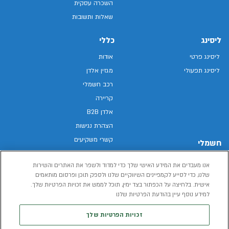
השכרה עסקית
שאלות ותשובות
ליסינג
כללי
ליסינג פרטי
אודות
ליסינג תפעולי
מגזין אלדן
רכב חשמלי
קריירה
אלדן B2B
הצהרת נגישות
קשרי משקיעים
חשמלי
מפת האתר
רכבים חשמליים באלדן
אנו מעבדים את המידע האישי שלך כדי למדוד ולשפר את האתרים והשירות
מדיניות פרטיות
רכב חשמלי
שלנו, כדי לסייע לקמפיינים השיווקיים שלנו ולספק תוכן ופרסום מותאמים
תנאי שימוש
אישית. בלחיצה על הכפתור בצד ימין, תוכל לממש את זכויות הפרטיות שלך.
הכל על רכב חשמלי
דו"ח פומבי שכר שווה
למידע נוסף עיין בהודעת הפרטיות שלנו
מחשבון רכב חשמלי
קוד אתי
זכויות הפרטיות שלך
תנאי השכרת רכב