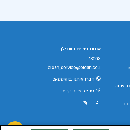
אנחנו זמינים בשבילך
3003*
eldan_service@eldan.co.il
ת
דברו איתנו בוואטסאפ
ר שווה
טופס יצירת קשר
כב