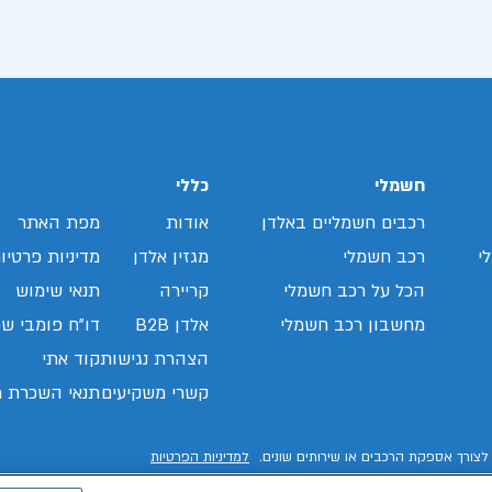
חשמלי
כללי
רכבים חשמליים באלדן
אודות
מפת האתר
י
רכב חשמלי
מגזין אלדן
מדיניות פרטיו
הכל על רכב חשמלי
קריירה
תנאי שימוש
מחשבון רכב חשמלי
אלדן B2B
דו"ח פומבי שכ
הצהרת נגישות
קוד אתי
קשרי משקיעים
תנאי השכרת ר
לצורך אספקת הרכבים או שירותים שונים.
למדיניות הפרטיות