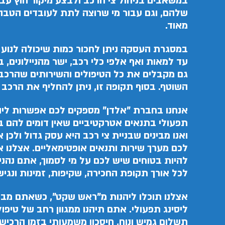
במשאבים בניהול צי הרכב ולבצע מיקור חוץ עבו
שלהם, וגם עבור מי שרוצה לתת לעובדים הט
מאוד.
במסגרת העסקה ניתן לחכור כמות שיכולה לנוע 
עד למאות ואף אלפי כלי רכב, ישר מהניילונים,
גם מקבלים את כל הטיפולים והשירותים שהרכב 
השוטף. בסוף תקופה זו, ניתן להחליף את הרכב 
אנחנו בחברת "אלדן" מספקים לכם אפשרות ליהנ
תפעולי בתנאים אטרקטיביים שאין דומים להם 
ואנו מבינים שבניית צי רכב היא עסק גדול ולכן 
לכם מערך שירות ותנאים אופטימאליים. אצלנו א
להיות בטוחים שיש לכם על מי לסמוך, אתם נהנים
לכל אורך תקופת החכירה, שקיפות, זמינות ונגי
אצלנו תוכלו ליהנות מ"ראש שקט", כשאתם מב
ליסינג תפעולי. אתם תיהנו ממגוון רחב של טיפול
תשלום גמיש ונוח, חיסכון משמעותי בזמן הרכישה