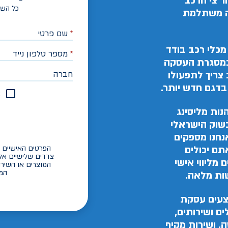
ר צי הרכב
כל השד
בה משתלמת
*
שם פרטי
מכלי רכב בודד
*
מספר טלפון נייד
 במסגרת העסקה
חברה
צריך לתפעולו
בדגם חדש יותר.
א
ות מליסינג
בשוק הישראלי
אנחנו מספקים
הפרטים האישיים ש
תם יכולים
צדדים שלישיים אל
 מליווי אישי
המוצרים או השירו
המי
שות מלאה.
צעים עסקת
ים ושירותים,
, ושירות מקיף