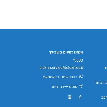
אנחנו זמינים בשבילך
3003*
eldan_service@eldan.co.il
ת
דברו איתנו בוואטסאפ
ר שווה
טופס יצירת קשר
כב