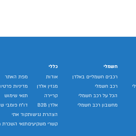
חשמלי
כללי
רכבים חשמליים באלדן
אודות
מפת האתר
י
רכב חשמלי
מגזין אלדן
מדיניות פרטיו
הכל על רכב חשמלי
קריירה
תנאי שימוש
מחשבון רכב חשמלי
אלדן B2B
דו"ח פומבי שכ
הצהרת נגישות
קוד אתי
קשרי משקיעים
תנאי השכרת ר