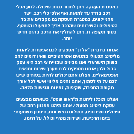
במסגרת העסקה ניתן לחכור כמות שיכולה לנוע מכלי
רכב בודד עד למאות ואף אלפי כלי רכב, ישר
מהניילונים, במסגרת העסקה גם מקבלים את כל
הטיפולים והשירותים שהרכב צריך לתפעולו השוטף.
בסוף תקופה זו, ניתן להחליף את הרכב בדגם חדש
יותר.
אנחנו בחברת "אלדן" מספקים לכם אפשרות ליהנות
מליסינג תפעולי בתנאים אטרקטיביים שאין דומים להם
בשוק הישראלי ואנו מבינים שבניית צי רכב היא עסק
גדול ולכן אנחנו מספקים לכם מערך שירות ותנאים
אופטימאליים. אצלנו אתם יכולים להיות בטוחים שיש
לכם על מי לסמוך, אתם נהנים מליווי אישי לכל אורך
תקופת החכירה, שקיפות, זמינות ונגישות מלאה.
אצלנו תוכלו ליהנות מ"ראש שקט", כשאתם מבצעים
עסקת ליסינג תפעולי. אתם תיהנו ממגוון רחב של
טיפולים ושירותים, תשלום גמיש ונוח, חיסכון משמעותי
בזמן הרכישה, ושירות מקיף וכולל, על הזמן.