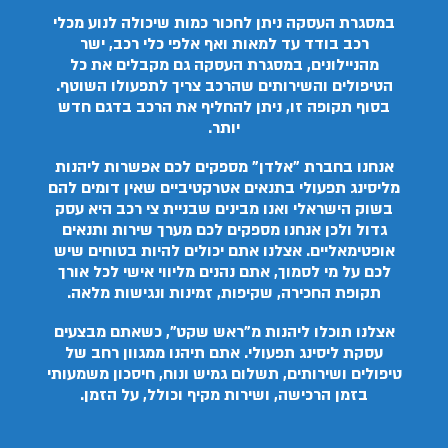
במסגרת העסקה ניתן לחכור כמות שיכולה לנוע מכלי
רכב בודד עד למאות ואף אלפי כלי רכב, ישר
מהניילונים, במסגרת העסקה גם מקבלים את כל
הטיפולים והשירותים שהרכב צריך לתפעולו השוטף.
בסוף תקופה זו, ניתן להחליף את הרכב בדגם חדש
יותר.
אנחנו בחברת "אלדן" מספקים לכם אפשרות ליהנות
מליסינג תפעולי בתנאים אטרקטיביים שאין דומים להם
בשוק הישראלי ואנו מבינים שבניית צי רכב היא עסק
גדול ולכן אנחנו מספקים לכם מערך שירות ותנאים
אופטימאליים. אצלנו אתם יכולים להיות בטוחים שיש
לכם על מי לסמוך, אתם נהנים מליווי אישי לכל אורך
תקופת החכירה, שקיפות, זמינות ונגישות מלאה.
אצלנו תוכלו ליהנות מ"ראש שקט", כשאתם מבצעים
עסקת ליסינג תפעולי. אתם תיהנו ממגוון רחב של
טיפולים ושירותים, תשלום גמיש ונוח, חיסכון משמעותי
בזמן הרכישה, ושירות מקיף וכולל, על הזמן.