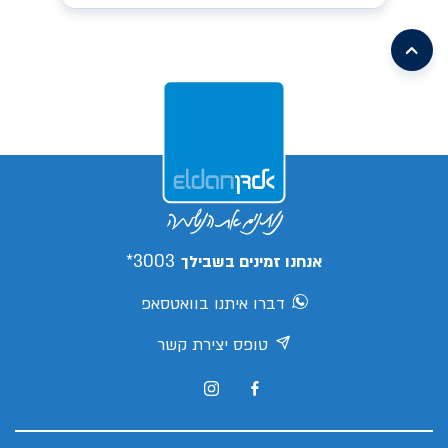
/search/leasing/31/662/299/2026/קיה-פיקנטו
earch/leasing/57/1046/16/2026/mg-
mg3
/search/leasing/93/1085/2/2026/aion-
/search/leasing/21/910/298/2026/טויוטה-יאריס-קרוס
v
s05
/search/leasing/66/1070/7/2026/ג'ילי-
ex5
/search/leasing/88/1088/3/2026/צ'אנגן-דיפאל-
s05
/search/leasing/66/1070/8/2026/ג'ילי-
/search/leasing/35/379/432/2026/יונדאי-אלנטרה
ex5
/search/leasing/35/869/413/2026/יונדאי-קונה
פרו
3003*
אנחנו זמינים בשבילך
דברו איתנו בוואטסאפ
טופס יצירת קשר