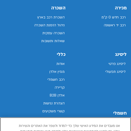
מכירה
השכרה
רכב חדש 0 ק"מ
השכרת רכב בארץ
רכב יד ראשונה
ניהול הזמנת השכרה
השכרה עסקית
שאלות ותשובות
ליסינג
כללי
ליסינג פרטי
אודות
ליסינג תפעולי
מגזין אלדן
רכב חשמלי
קריירה
אלדן B2B
הצהרת נגישות
קשרי משקיעים
חשמלי
מפת האתר
רכבים חשמליים באלדן
אנו מעבדים את המידע האישי שלך כדי למדוד ולשפר את האתרים והשירות
מדיניות פרטיות
רכב חשמלי