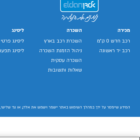
ex5
/search/leasing/88/1088/3/2026/צ'אנגן-דיפאל-
s05
/search/leasing/66/1070/8/2026/ג'ילי-
/search/leasing/35/379/432/2026/יונדאי-אלנטרה
ex5
/search/leasing/35/869/413/2026/יונדאי-קונה
פרו
מכירה
השכרה
ליסינג
רכב חדש 0 ק"מ
השכרת רכב בארץ
ליסינג פרטי
רכב יד ראשונה
ניהול הזמנת השכרה
ליסינג תפעול
השכרה עסקית
שאלות ותשובות
המידע שיימסר על ידך במהלך השימוש באתר יישמר וישמש את אלדן, או צד שלישי, 