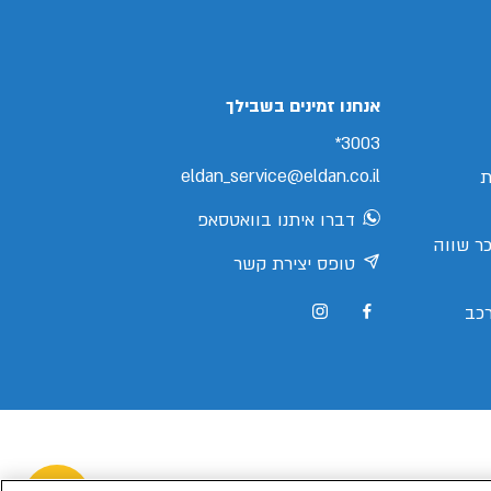
/search/leasing/70/945/3/2026/צ'רי-טיגו-8-
אנחנו זמינים בשבילך
3003*
eldan_service@eldan.co.il
ת
דברו איתנו בוואטסאפ
ר שווה
טופס יצירת קשר
כב