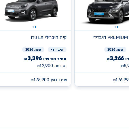
די
קיה
היברידי LX נירו
שנת 2026
היברידי
שנת 2026
3,396
3,266
:
מחיר חודשי:
₪
₪
12,900
8,
מקדמה:
₪
₪
178,900
176,99
מחירון יבואן:
₪
₪
/s
/search/leasing/88/1088/2/2026/צ'אנגן-דיפאל-