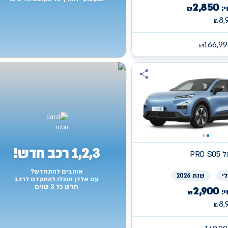
2,850
:
₪
8,
₪
166,99
₪
1,2,3 רכב חדש!
פאל
אוהבים להתחדש?
י
שנת 2026
עם אלדן תוכלו להתקדם לרכב
חדש כל 3 שנים
2,900
:
₪
8,
₪