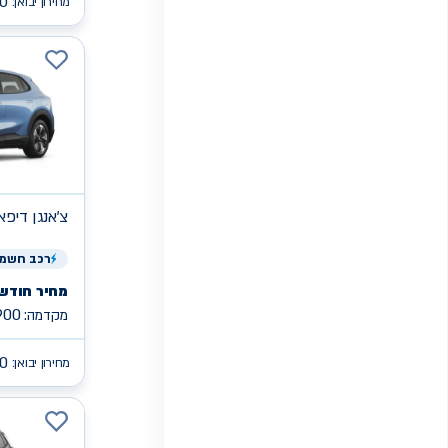
0
מחירון יבואן:
צ'אנגן
MAX S05 די
רכב
חשמל
מחיר חודשי
900
מקדמה:
90
מחירון יבואן: