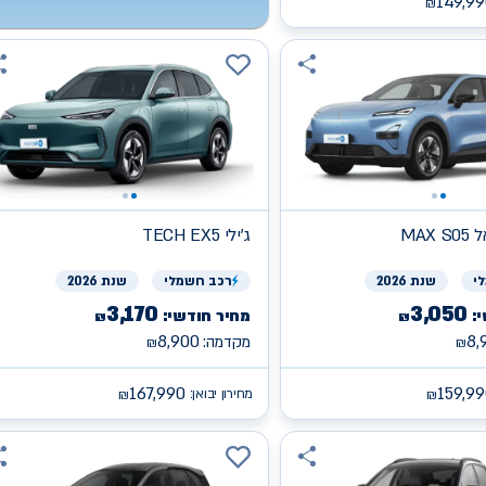
149,99
₪
פאל
ג'ילי
TECH EX5
י
שנת 2026
רכב
חשמלי
שנת 2026
3,170
3,050
:
מחיר חודשי:
₪
₪
8,900
8,
מקדמה:
₪
₪
167,990
159,9
מחירון יבואן:
₪
₪