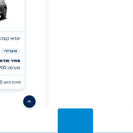
יונדאי
קונה PREMIUM היברי
היברידי
מחיר חודשי
900
מקדמה:
0
מחירון יבואן:
/search/leasing/31/662/299/2026/קיה-פיקנטו
earch/leasing/57/1046/16/2026/mg-
mg3
/search/leasing/93/1085/2/2026/aion-
/search/leasing/21/910/298/2026/טויוטה-יאריס-קרוס
v
s05
/search/leasing/66/1070/7/2026/ג'ילי-