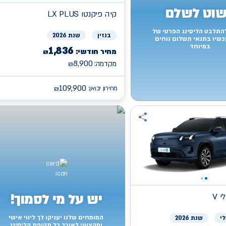
וט לשלם
קיה
LX PLUS פיקנטו
להתלבט הליסינג הפרטי של
בנזין
שנת 2026
כשיו בתנאי תשלום נוחים
במיוחד
1,836
מחיר חודשי:
₪
8,900
מקדמה:
₪
109,900
מחירון יבואן:
₪
יש על מי לסמוך!
 V
המומחים שלנו יעניקו לך ליווי אישי
י
שנת 2026
ומקצועי לאורך כל תקופת הליסינג