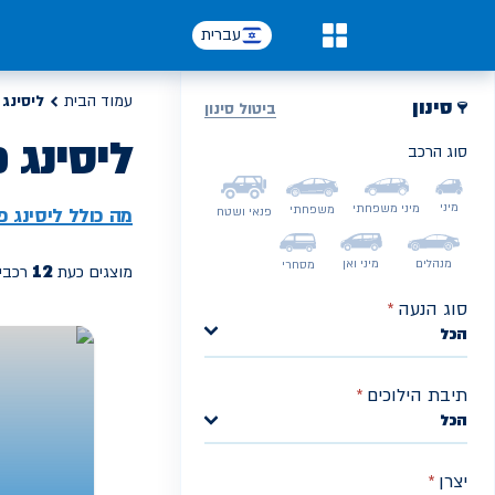
עברית
0
עמוד הבית
ליסינג 
סינון
ביטול סינון
ליסינג 
סוג הרכב
PREV
מיני
מיני משפחתי
משפחתי
מה כולל ליסינג פ
פנאי ושטח
מנהלים
מיני ואן
מסחרי
12
מוצגים כעת
רכבי 
סוג הנעה
*
הכל
תיבת הילוכים
*
הכל
יצרן
*