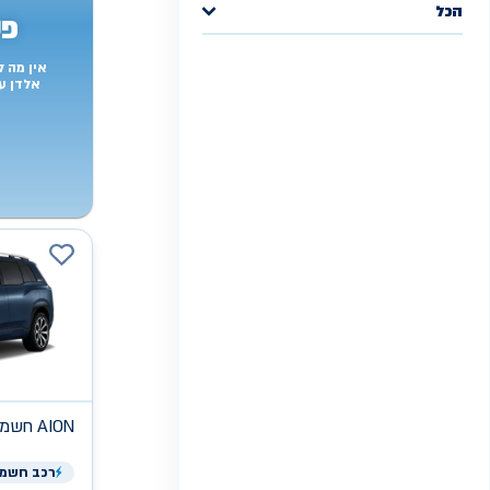
הכל
פש
אין מה 
אלדן ע
AION
חשמלי
רכב
חשמל