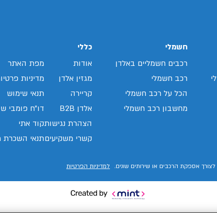
/search/leasing/31/814/294/2026/קיה-נירו
חשמלי
כללי
רכבים חשמליים באלדן
אודות
מפת האתר
י
רכב חשמלי
מגזין אלדן
מדיניות פרטיו
הכל על רכב חשמלי
קריירה
תנאי שימוש
מחשבון רכב חשמלי
אלדן B2B
דו"ח פומבי שכ
הצהרת נגישות
קוד אתי
קשרי משקיעים
תנאי השכרת ר
לצורך אספקת הרכבים או שירותים שונים.
למדיניות הפרטיות