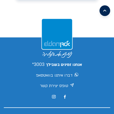
/search/leasing/31/662/299/2026/קיה-פיקנטו
earch/leasing/57/1046/16/2026/mg-
mg3
/search/leasing/93/1085/2/2026/aion-
/search/leasing/21/910/298/2026/טויוטה-יאריס-קרוס
v
s05
/search/leasing/66/1070/7/2026/ג'ילי-
ex5
/search/leasing/88/1088/3/2026/צ'אנגן-דיפאל-
s05
/search/leasing/66/1070/8/2026/ג'ילי-
/search/leasing/35/379/432/2026/יונדאי-אלנטרה
ex5
/search/leasing/35/869/413/2026/יונדאי-קונה
פרו
3003*
אנחנו זמינים בשבילך
דברו איתנו בוואטסאפ
טופס יצירת קשר