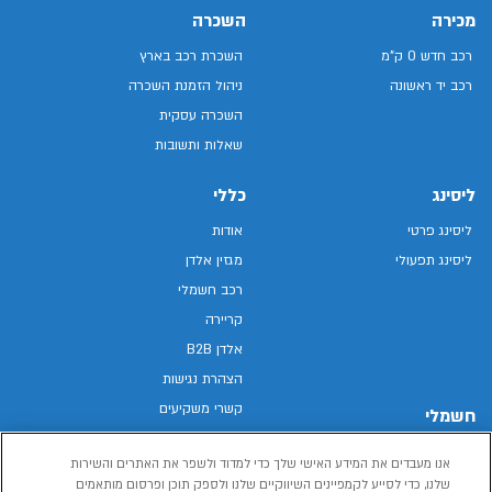
מכירה
השכרה
רכב חדש 0 ק"מ
השכרת רכב בארץ
רכב יד ראשונה
ניהול הזמנת השכרה
השכרה עסקית
שאלות ותשובות
ליסינג
כללי
ליסינג פרטי
אודות
ליסינג תפעולי
מגזין אלדן
רכב חשמלי
קריירה
אלדן B2B
הצהרת נגישות
קשרי משקיעים
חשמלי
מפת האתר
רכבים חשמליים באלדן
אנו מעבדים את המידע האישי שלך כדי למדוד ולשפר את האתרים והשירות
מדיניות פרטיות
רכב חשמלי
שלנו, כדי לסייע לקמפיינים השיווקיים שלנו ולספק תוכן ופרסום מותאמים