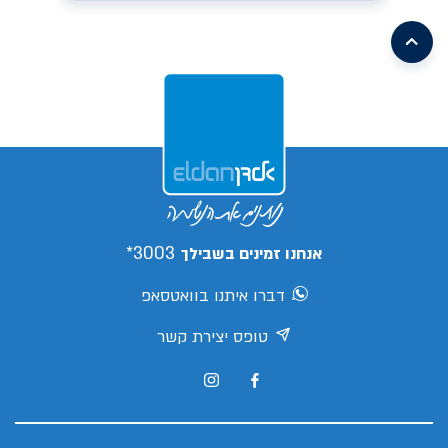
/search/leasing/31/662/299/2026/קיה-פיקנטו
earch/leasing/57/1046/16/2026/mg-
mg3
/search/leasing/93/1085/2/2026/aion-
/search/leasing/21/910/298/2026/טויוטה-יאריס-קרוס
v
s05
/search/leasing/66/1070/7/2026/ג'ילי-
ex5
/search/leasing/88/1088/3/2026/צ'אנגן-דיפאל-
s05
/search/leasing/66/1070/8/2026/ג'ילי-
/search/leasing/35/379/432/2026/יונדאי-אלנטרה
ex5
/search/leasing/35/869/413/2026/יונדאי-קונה
פרו
3003*
אנחנו זמינים בשבילך
דברו איתנו בוואטסאפ
טופס יצירת קשר