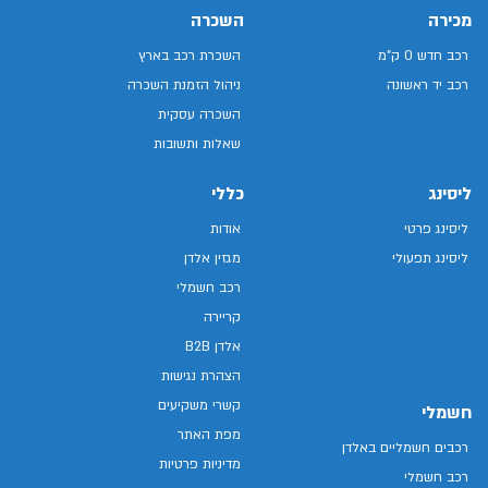
מכירה
השכרה
רכב חדש 0 ק"מ
השכרת רכב בארץ
רכב יד ראשונה
ניהול הזמנת השכרה
השכרה עסקית
שאלות ותשובות
ליסינג
כללי
ליסינג פרטי
אודות
ליסינג תפעולי
מגזין אלדן
רכב חשמלי
קריירה
אלדן B2B
הצהרת נגישות
קשרי משקיעים
חשמלי
מפת האתר
רכבים חשמליים באלדן
מדיניות פרטיות
רכב חשמלי