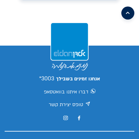
/search/leasing/31/662/299/2026/קיה-פיקנטו
earch/leasing/57/1046/16/2026/mg-
mg3
/search/leasing/93/1085/2/2026/aion-
/search/leasing/21/910/298/2026/טויוטה-יאריס-קרוס
v
s05
/search/leasing/66/1070/7/2026/ג'ילי-
ex5
/search/leasing/88/1088/3/2026/צ'אנגן-דיפאל-
s05
/search/leasing/66/1070/8/2026/ג'ילי-
/search/leasing/35/379/432/2026/יונדאי-אלנטרה
ex5
/search/leasing/35/869/413/2026/יונדאי-קונה
פרו
3003*
אנחנו זמינים בשבילך
דברו איתנו בוואטסאפ
טופס יצירת קשר