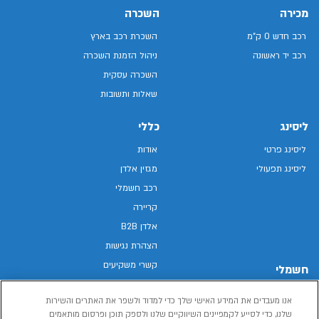
מכירה
השכרה
רכב חדש 0 ק"מ
השכרת רכב בארץ
רכב יד ראשונה
ניהול הזמנת השכרה
השכרה עסקית
שאלות ותשובות
ליסינג
כללי
ליסינג פרטי
אודות
ליסינג תפעולי
מגזין אלדן
רכב חשמלי
קריירה
אלדן B2B
הצהרת נגישות
קשרי משקיעים
חשמלי
מפת האתר
רכבים חשמליים באלדן
אנו מעבדים את המידע האישי שלך כדי למדוד ולשפר את האתרים והשירות
מדיניות פרטיות
רכב חשמלי
שלנו, כדי לסייע לקמפיינים השיווקיים שלנו ולספק תוכן ופרסום מותאמים