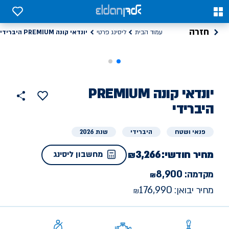
0
0
חזרה
יונדאי קונה PREMIUM היברידי
עמוד הבית
ליסינג פרטי
ליסינג
יונדאי
קונה PREMIUM
הוסף
כפתור
למועדפים
פרטי
היברידי
שתף
פנאי ושטח
היברידי
שנת 2026
מחיר חודשי:
3,266
מחשבון ליסינג
8,900
מקדמה:
176,990
מחיר יבואן: