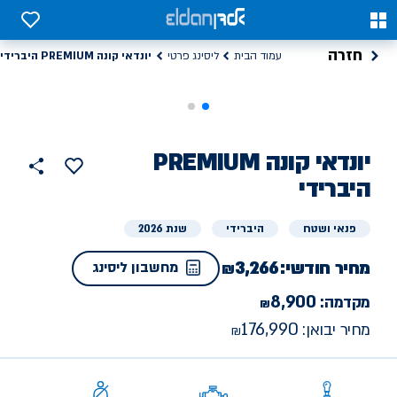
0
0
חזרה
יונדאי קונה PREMIUM היברידי
עמוד הבית
ליסינג פרטי
ליסינג
יונדאי
קונה PREMIUM
הוסף
כפתור
למועדפים
פרטי
היברידי
שתף
פנאי ושטח
היברידי
שנת 2026
מחיר חודשי:
3,266
מחשבון ליסינג
8,900
מקדמה:
176,990
מחיר יבואן: