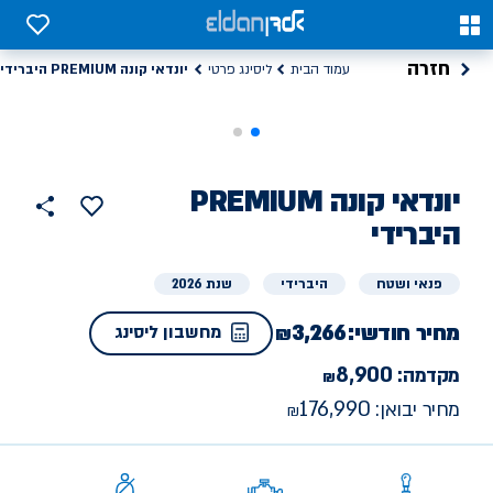
0
0
חזרה
יונדאי קונה PREMIUM היברידי
עמוד הבית
ליסינג פרטי
ליסינג
יונדאי
קונה PREMIUM
הוסף
כפתור
למועדפים
פרטי
היברידי
שתף
פנאי ושטח
היברידי
שנת 2026
מחיר חודשי:
3,266
מחשבון ליסינג
8,900
מקדמה:
176,990
מחיר יבואן: