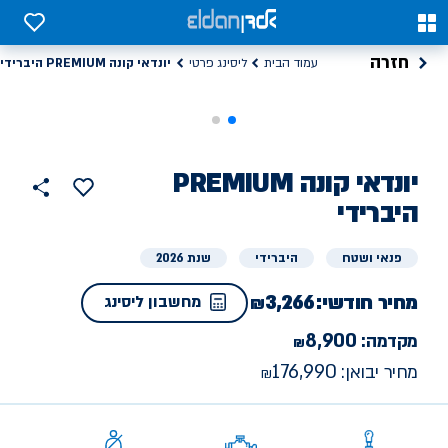
0
0
חזרה
יונדאי קונה PREMIUM היברידי
עמוד הבית
ליסינג פרטי
ליסינג
יונדאי
קונה PREMIUM
הוסף
כפתור
למועדפים
פרטי
היברידי
שתף
פנאי ושטח
היברידי
שנת 2026
מחיר חודשי:
3,266
מחשבון ליסינג
8,900
מקדמה:
176,990
מחיר יבואן: