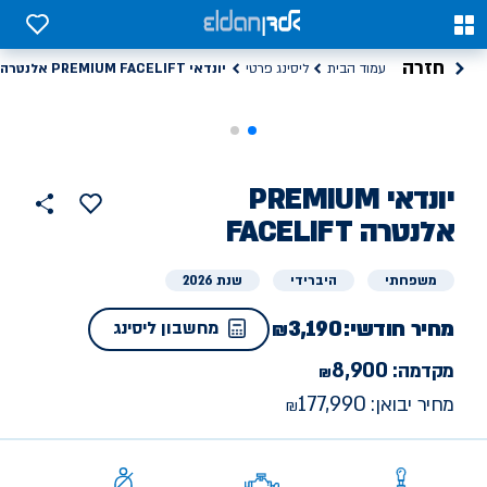
0
0
חזרה
יונדאי PREMIUM FACELIFT אלנטרה
עמוד הבית
ליסינג פרטי
ליסינג
יונדאי
PREMIUM
הוסף
כפתור
למועדפים
פרטי
FACELIFT אלנטרה
שתף
משפחתי
היברידי
שנת 2026
מחיר חודשי:
3,190
מחשבון ליסינג
8,900
מקדמה:
177,990
מחיר יבואן: