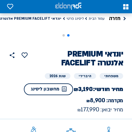
0
0
חזרה
יונדאי PREMIUM FACELIFT אלנטרה
עמוד הבית
ליסינג פרטי
ליסינג
יונדאי
PREMIUM
הוסף
כפתור
למועדפים
פרטי
FACELIFT אלנטרה
שתף
משפחתי
היברידי
שנת 2026
מחיר חודשי:
3,190
מחשבון ליסינג
8,900
מקדמה:
177,990
מחיר יבואן: