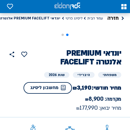
0
0
חזרה
יונדאי PREMIUM FACELIFT אלנטרה
עמוד הבית
ליסינג פרטי
ליסינג
יונדאי
PREMIUM
הוסף
כפתור
למועדפים
פרטי
FACELIFT אלנטרה
שתף
משפחתי
היברידי
שנת 2026
מחיר חודשי:
3,190
מחשבון ליסינג
8,900
מקדמה:
177,990
מחיר יבואן: