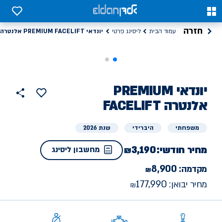
0
0
חזרה
יונדאי PREMIUM FACELIFT אלנטרה
עמוד הבית
ליסינג פרטי
ליסינג
יונדאי
PREMIUM
הוסף
כפתור
למועדפים
פרטי
FACELIFT אלנטרה
שתף
משפחתי
היברידי
שנת 2026
מחיר חודשי:
3,190
מחשבון ליסינג
8,900
מקדמה:
177,990
מחיר יבואן: