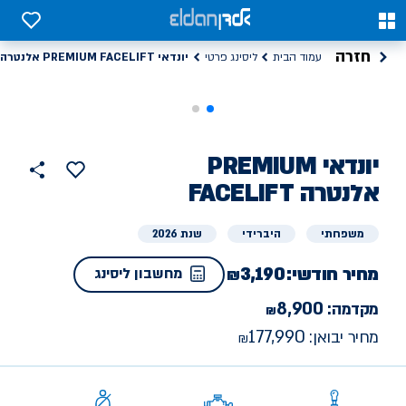
0
0
חזרה
יונדאי PREMIUM FACELIFT אלנטרה
עמוד הבית
ליסינג פרטי
ליסינג
יונדאי
PREMIUM
הוסף
כפתור
למועדפים
פרטי
FACELIFT אלנטרה
שתף
משפחתי
היברידי
שנת 2026
מחיר חודשי:
3,190
מחשבון ליסינג
8,900
מקדמה:
177,990
מחיר יבואן: