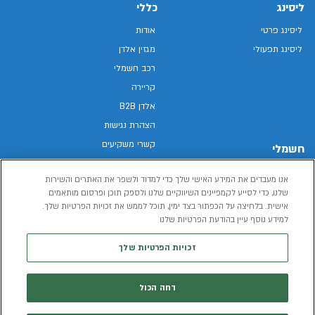
ליסינג
כללי
ליסינג פרטי
אודות
ליסינג תפעולי
מגזין אלדן
רכב חשמלי
קריירה
אלדן B2B
הצהרת נגישות
קשרי משקיעים
חשמלי
מפת האתר
רכבים חשמליים באלדן
אנו מעבדים את המידע האישי שלך כדי למדוד ולשפר את האתרים והשירות
מדיניות פרטיות
רכב חשמלי
שלנו, כדי לסייע לקמפיינים השיווקיים שלנו ולספק תוכן ופרסום מותאמים
תנאי שימוש
אישית. בלחיצה על הכפתור בצד ימין, תוכל לממש את זכויות הפרטיות שלך.
הכל על רכב חשמלי
דו"ח פומבי שכר שווה
למידע נוסף עיין בהודעת הפרטיות שלנו
מחשבון רכב חשמלי
קוד אתי
זכויות הפרטיות שלך
תנאי השכרת רכב
המידע שיימסר על ידך במהלך השימוש באתר יישמר וישמש את אלדן, או צד שלישי,
דחה הכול
לצורך אספקת הרכבים או שירותים שונים.
למדיניות הפרטיות