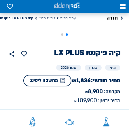
0
0
חזרה
קיה LX PLUS פיקנטו
עמוד הבית
ליסינג פרטי
קיה
ליסינג
LX PLUS פיקנטו
הוסף
כפתור
למועדפים
פרטי
שתף
מיני
בנזין
שנת 2026
מחיר חודשי:
1,836
מחשבון ליסינג
8,900
מקדמה:
109,900
מחיר יבואן: