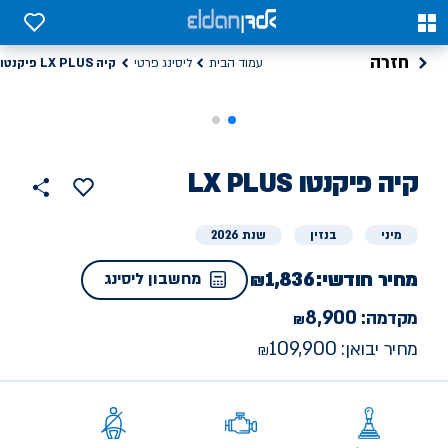
0
0
חזרה
קיה LX PLUS פיקנטו
עמוד הבית
ליסינג פרטי
קיה
ליסינג
LX PLUS פיקנטו
הוסף
כפתור
למועדפים
פרטי
שתף
מיני
בנזין
שנת 2026
מחיר חודשי:
1,836
מחשבון ליסינג
8,900
מקדמה:
109,900
מחיר יבואן: