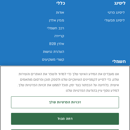
ליסינג
כללי
ליסינג פרטי
אודות
ליסינג תפעולי
מגזין אלדן
רכב חשמלי
קריירה
אלדן B2B
הצהרת נגישות
קשרי משקיעים
חשמלי
מפת האתר
רכבים חשמליים באלדן
אנו מעבדים את המידע האישי שלך כדי למדוד ולשפר את האתרים והשירות
מדיניות פרטיות
רכב חשמלי
שלנו, כדי לסייע לקמפיינים השיווקיים שלנו ולספק תוכן ופרסום מותאמים
תנאי שימוש
אישית. בלחיצה על הכפתור בצד ימין, תוכל לממש את זכויות הפרטיות שלך.
הכל על רכב חשמלי
דו"ח פומבי שכר שווה
למידע נוסף עיין בהודעת הפרטיות שלנו
מחשבון רכב חשמלי
קוד אתי
זכויות הפרטיות שלך
תנאי השכרת רכב
המידע שיימסר על ידך במהלך השימוש באתר יישמר וישמש את אלדן, או צד שלישי,
דחה הכול
לצורך אספקת הרכבים או שירותים שונים.
למדיניות הפרטיות