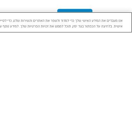
אנו מעבדים את המידע האישי שלך כדי למדוד ולשפר את האתרים והשירות שלנו, כדי לסייע
אישית. בלחיצה על הכפתור בצד ימין, תוכל לממש את זכויות הפרטיות שלך. למידע נוסף עי
מכירה
השכרה
ליסינג
רכב חדש 0 ק"מ
השכרת רכב בארץ
ליסינג פרטי
רכב יד ראשונה
ניהול הזמנת השכרה
ליסינג תפעול
השכרה עסקית
שאלות ותשובות