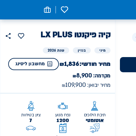
0
קיה
ליסינג
LX PLUS פיקנטו
הוסף
כפת
למועדפים
פרטי
שתף
מיני
בנזין
שנת 2026
מחיר חודשי:
1,836
מחשבון ליסינג
8,900
מקדמה:
109,900
מחיר יבואן:
תיבת הילוכים
נפח מנוע
ציון בטיחות
אוטומטי
1200
7