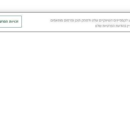
 לקמפיינים השיווקיים שלנו ולספק תוכן ופרסום מותאמים
זכויות הפרט
ין בהודעת הפרטיות שלנו
חשמלי
כללי
רכבים חשמליים באלדן
אודות
מפת האתר
י
רכב חשמלי
מגזין אלדן
מדיניות פרטיו
הכל על רכב חשמלי
קריירה
תנאי שימוש
מחשבון רכב חשמלי
אלדן B2B
דו"ח פומבי שכ
הצהרת נגישות
קוד אתי
קשרי משקיעים
תנאי השכרת ר